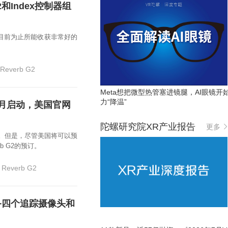
2和Index控制器组
可能会是目前为止所能收获非常好的
Reverb G2
Meta想把微型热管塞进镜腿，AI眼镜开
力“降温”
于6月启动，美国官网
陀螺研究院XR产业报告
更多
关注。但是，尽管美国将可以预
b G2的预订。
 Reverb G2
：配备四个追踪摄像头和