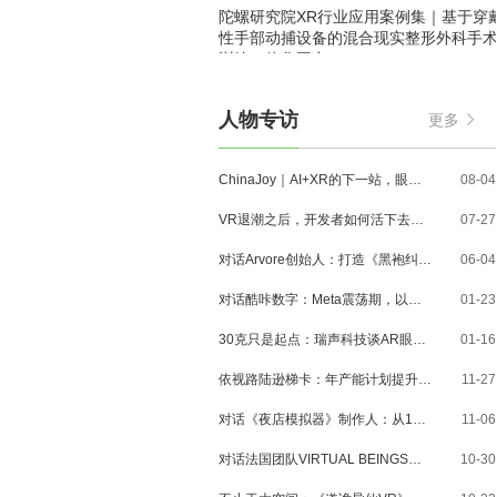
陀螺研究院XR行业应用案例集｜基于穿
性手部动捕设备的混合现实整形外科手
训练一体化平台
人物专访
更多
ChinaJoy｜AI+XR的下一站，眼镜、MR与3D内容走到了哪里？
08-04
VR退潮之后，开发者如何活下去？对话VR Games Showcase创始人Jamie Feltham
07-27
对话Arvore创始人：打造《黑袍纠察队》VR大作，巴西工作室冲刺3A与多平台布局
06-04
对话酷咔数字：Meta震荡期，以《Dread Meridian》向硬核玩家交出「付费体验」答卷
01-23
30克只是起点：瑞声科技谈AR眼镜的重量、功能与未来形态
01-16
依视路陆逊梯卡：年产能计划提升至2000万副，大量AI眼镜新品正在路上
11-27
对话《夜店模拟器》制作人：从1人开发，到50万下载的实战心得
11-06
对话法国团队VIRTUAL BEINGS：如何用「行为AI引擎」打造跨平台虚拟宠物？
10-30