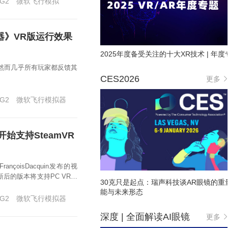
 G2
微软飞行模拟
器》VR版运行效果
2025年度备受关注的十大XR技术 | 年度
显，然而几乎所有玩家都反馈其
CES2026
更多
 G2
微软飞行模拟器
始支持SteamVR
oisDacquin发布的视
后的版本将支持PC VR头
30克只是起点：瑞声科技谈AR眼镜的重
能与未来形态
 G2
微软飞行模拟器
深度 | 全面解读AI眼镜
更多