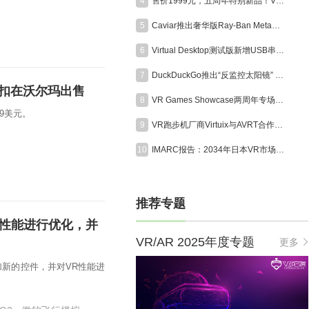
4
售价1999元，五周年特别新品！VITURE Pro 2 XR眼镜正式发布
5
Caviar推出奢华版Ray-Ban Meta智能眼镜，全球限量24副售价超6000美元
6
Virtual Desktop测试版新增USB串流功能，支持Quest稳定连接
7
DuckDuckGo推出“反监控太阳镜” ，直指AI眼镜隐私争议
元折扣在沃尔玛出售
8
VR Games Showcase两周年专场定档8月13日，超25款VR游戏集中发布更新
99美元。
9
VR跑步机厂商Virtuix与AVRT合作为美国海军陆战队打造模拟训练系统
10
IMARC报告：2034年日本VR市场规模将达95亿美元，年复合增长率15.1%
推荐专题
对性能进行优化，并
VR/AR 2025年度专题
更多
加新的控件，并对VR性能进