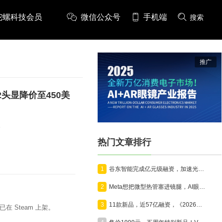
陀螺科技会员
微信公众号
手机端
搜索
推广
G2头显降价至450美
。
热门文章排行
1
谷东智能完成亿元级融资，加速光波导与AR智能终端产业化
2
Meta想把微型热管塞进镜腿，AI眼镜开始为算力“降温”
3
11款新品，近57亿融资，《2026年7月VR/AR与AI眼镜行业月报》发布
在已在 Steam 上架。