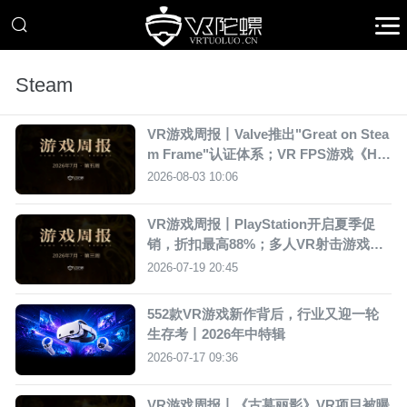
Steam
VR游戏周报丨Valve推出"Great on Stea
m Frame"认证体系；VR FPS游戏《Hy
per Dash》宣布11月停服
2026-08-03 10:06
VR游戏周报丨PlayStation开启夏季促
销，折扣最高88%；多人VR射击游戏《F
orefront》推出4.0版本更新
2026-07-19 20:45
552款VR游戏新作背后，行业又迎一轮
生存考丨2026年中特辑
2026-07-17 09:36
VR游戏周报丨《古墓丽影》VR项目被曝