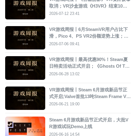
取消；VR沙盒游戏《H3VR》结束10年E
A版本，正式上线完整版
2026-07-12 23:41
VR游戏周报丨6月SteamVR用户占比下
滑，Pico 4、PS VR2份额逆势上涨；Me
ta开启Quest平台夏季大促
2026-07-06 09:41
VR游戏周报丨最高优惠90%！Steam夏
日特卖活动正式开启；《Ghosts Of Tab
or》开发商宣布裁员
2026-06-28 13:02
VR游戏周报丨Steam 6月游戏新品节正
式开启;Valve首批13吨Steam Frame VR
头显抵达美国
2026-06-21 19:00
Steam 6月游戏新品节正式开启，大批V
R游戏试玩Demo上线
2026-06-16 14:54