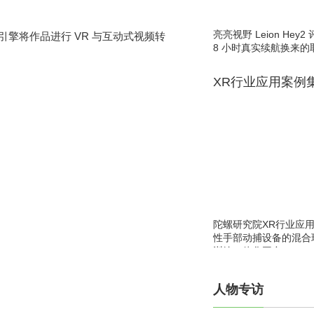
亮亮视野 Leion He
式内容引擎将作品进行 VR 与互动式视频转
8 小时真实续航换来的
XR行业应用案例
陀螺研究院XR行业应
性手部动捕设备的混合
训练一体化平台
人物专访