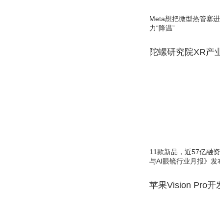
Meta想把微型热管塞
力“降温”
陀螺研究院XR产
11款新品，近57亿融资，
与AI眼镜行业月报》发
苹果Vision Pro