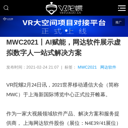
推广
MWC2021丨AI赋能，网达软件展示虚
拟数字人一站式解决方案
发布时间：2021-02-24 21:07 | 标签：
MWC2021
网达软件
VR
陀螺
月
日讯，
世界移动通信大会（简称
2
24
2021
）于上海新国际博览中心正式拉开帷幕。
MWC
作为一家大视频领域软件产品、解决方案和服务提
供商， 上海网达软件股份（展位：
展位）
N4E39/41