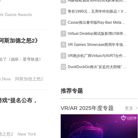
4
AI眼镜检测应用Antizuck跻身美区iOS付费榜前三，折射隐私担忧
5
售价1999元，五周年特别新品！VITURE Pro 2 XR眼镜正式发布
rk Game Awards
6
Caviar推出奢华版Ray-Ban Meta智能眼镜，全球限量24副售价超6000美元
7
Virtual Desktop测试版新增USB串流功能，支持Quest稳定连接
阿斯加德之怒2》
8
VR Games Showcase两周年专场定档8月13日，超25款VR游戏集中发布更新
9
VR跑步机厂商Virtuix与AVRT合作为美国海军陆战队打造模拟训练系统
输给了《崩坏：星穹铁道》
10
DuckDuckGo推出“反监控太阳镜” ，直指AI眼镜隐私争议
Now
阿斯加德之怒2
推荐专题
R游戏”提名公布，
VR/AR 2025年度专题
更多
德之怒2
New York