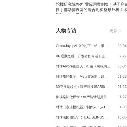
陀螺研究院XR行业应用案例集｜基于穿
性手部动捕设备的混合现实整形外科手
训练一体化平台
人物专访
更多
ChinaJoy｜AI+XR的下一站，眼镜、MR与3D内容走到了哪里？
08-04
VR退潮之后，开发者如何活下去？对话VR Games Showcase创始人Jamie Feltham
07-27
对话Arvore创始人：打造《黑袍纠察队》VR大作，巴西工作室冲刺3A与多平台布局
06-04
对话酷咔数字：Meta震荡期，以《Dread Meridian》向硬核玩家交出「付费体验」答卷
01-23
30克只是起点：瑞声科技谈AR眼镜的重量、功能与未来形态
01-16
依视路陆逊梯卡：年产能计划提升至2000万副，大量AI眼镜新品正在路上
11-27
对话《夜店模拟器》制作人：从1人开发，到50万下载的实战心得
11-06
对话法国团队VIRTUAL BEINGS：如何用「行为AI引擎」打造跨平台虚拟宠物？
10-30