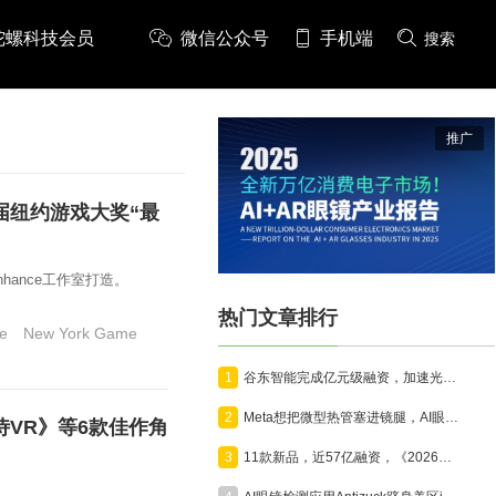
陀螺科技会员
微信公众号
手机端
搜索
推广
15届纽约游戏大奖“最
hance工作室打造。
热门文章排行
e
New York Game
1
谷东智能完成亿元级融资，加速光波导与AR智能终端产业化
2
Meta想把微型热管塞进镜腿，AI眼镜开始为算力“降温”
VR》等6款佳作角
3
11款新品，近57亿融资，《2026年7月VR/AR与AI眼镜行业月报》发布
行。