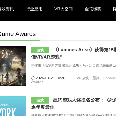
游戏资讯
行业应用
VR大空间
金陀螺奖
Game Awards
《Lumines Arise》获得第
游戏
佳VR/AR游戏”
该作由《俄罗斯方块 效应》原班人马 - 水口哲也领衔的En
2026-01-21 10:30
VR游戏
颁奖
Enhanc
Awards
纽约游戏大奖提名公布：《死侍
游戏
逐年度最佳
颁奖典礼将于2026年1月17日-18日在曼哈顿SVA剧院举