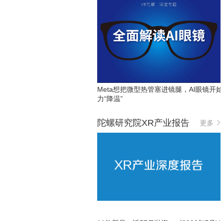
Meta想把微型热管塞进镜腿，AI眼镜开
力“降温”
陀螺研究院XR产业报告
更多