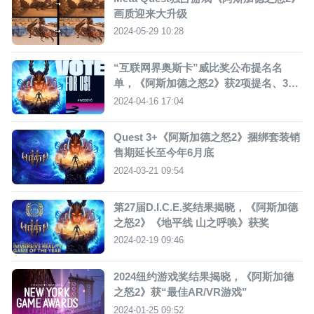
画质迎来大升级
2024-05-29 10:28
“互联网界奥斯卡”威比奖公布提名名
单，《阿斯加德之怒2》获2项提名、3项
大奖
2024-04-16 17:04
Quest 3+《阿斯加德之怒2》捆绑套装销
售期延长至今年6月底
2024-03-21 09:54
第27届D.I.C.E.奖结果揭晓，《阿斯加德
之怒2》《地平线 山之呼唤》获奖
2024-02-19 09:46
2024纽约游戏奖结果揭晓，《阿斯加德
之怒2》获“最佳AR/VR游戏”
2024-01-25 09:52