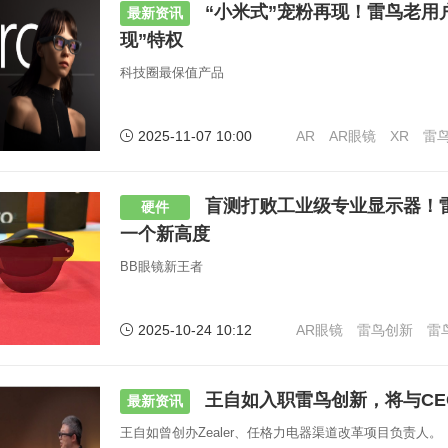
“小米式”宠粉再现！雷鸟老用
最新资讯
现”特权
科技圈最保值产品
2025-11-07 10:00
AR
AR眼镜
XR
雷
盲测打败工业级专业显示器！雷鸟
硬件
一个新高度
BB眼镜新王者
2025-10-24 10:12
AR眼镜
雷鸟创新
雷
王自如入职雷鸟创新，将与CE
最新资讯
王自如曾创办Zealer、任格力电器渠道改革项目负责人。