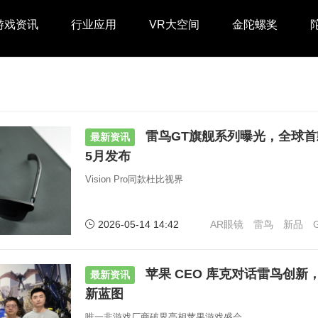
游戏资讯
行业应用
VR大空间
金陀螺奖
雷鸟GT旗舰系列曝光，全球首
最新资讯
5月发布
Vision Pro同款杜比视界
2026-05-14 14:42
AR眼镜
雷鸟
新品
苹果 CEO 库克对话雷鸟创新
最新资讯
新蓝图
唯一非游戏厂商破界亮相苹果游戏盛会