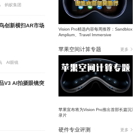
鸟
蚂蚁集团
雷鸟创新横扫AR市场
Vision Pro精选内容每周推荐：Sandblo
Amplium、Travel Immersive
苹果空间计算专题
更多
鸟
AI眼镜
V3 AI拍摄眼镜突
苹果宣布将为Vision Pro推出首部长篇
录片
硬件专业评测
更多