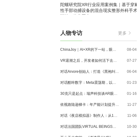
陀螺研究院XR行业应用案例集｜基于穿
性手部动捕设备的混合现实整形外科手
训练一体化平台
人物专访
更多
ChinaJoy｜AI+XR的下一站，眼镜、MR与3D内容走到了哪里？
08-04
VR退潮之后，开发者如何活下去？对话VR Games Showcase创始人Jamie Feltham
07-27
对话Arvore创始人：打造《黑袍纠察队》VR大作，巴西工作室冲刺3A与多平台布局
06-04
对话酷咔数字：Meta震荡期，以《Dread Meridian》向硬核玩家交出「付费体验」答卷
01-23
30克只是起点：瑞声科技谈AR眼镜的重量、功能与未来形态
01-16
依视路陆逊梯卡：年产能计划提升至2000万副，大量AI眼镜新品正在路上
11-27
对话《夜店模拟器》制作人：从1人开发，到50万下载的实战心得
11-06
对话法国团队VIRTUAL BEINGS：如何用「行为AI引擎」打造跨平台虚拟宠物？
10-30