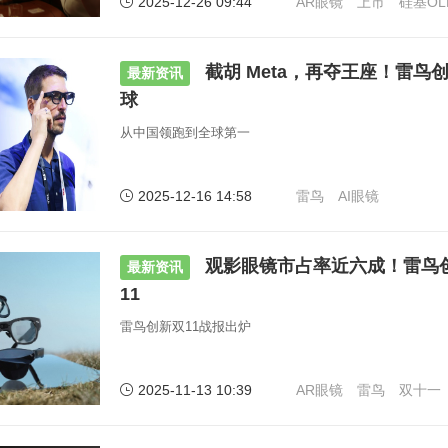
2025-12-26 09:44
AR眼镜
上市
硅基OL
截胡 Meta，再夺王座！雷鸟
最新资讯
球
从中国领跑到全球第一
2025-12-16 14:58
雷鸟
AI眼镜
观影眼镜市占率近六成！雷鸟
最新资讯
11
雷鸟创新双11战报出炉
2025-11-13 10:39
AR眼镜
雷鸟
双十一