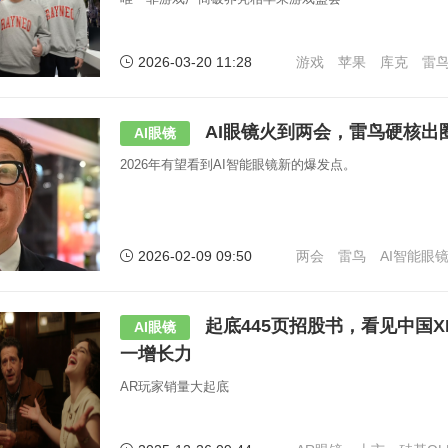
2026-03-20 11:28
游戏
苹果
库克
雷
AI眼镜火到两会，雷鸟硬核出
AI眼镜
2026年有望看到AI智能眼镜新的爆发点。
2026-02-09 09:50
两会
雷鸟
AI智能眼
起底445页招股书，看见中国
AI眼镜
一增长力
AR玩家销量大起底