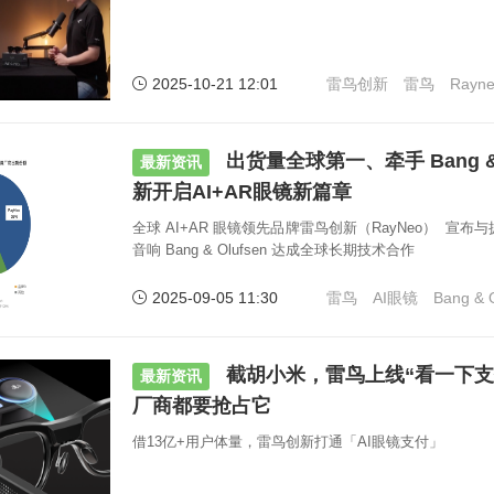
2025-10-21 12:01
雷鸟创新
雷鸟
Rayn
出货量全球第一、牵手 Bang & 
最新资讯
新开启AI+AR眼镜新篇章
全球 AI+AR 眼镜领先品牌雷鸟创新（RayNeo） 宣
音响 Bang & Olufsen 达成全球长期技术合作
2025-09-05 11:30
雷鸟
AI眼镜
Bang & 
截胡小米，雷鸟上线“看一下支
最新资讯
厂商都要抢占它
借13亿+用户体量，雷鸟创新打通「AI眼镜支付」