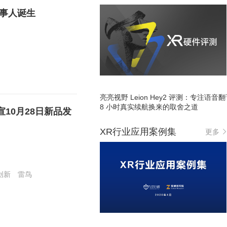
事人诞生
亮亮视野 Leion Hey2 评测：专注语音
8 小时真实续航换来的取舍之道
宣10月28日新品发
XR行业应用案例集
更多
创新
雷鸟