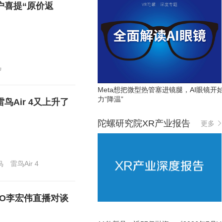
户喜提“原价返
鸟
Meta想把微型热管塞进镜腿，AI眼镜开
力“降温”
Air 4又上升了
陀螺研究院XR产业报告
更多
鸟
雷鸟Air 4
O李宏伟直播对谈