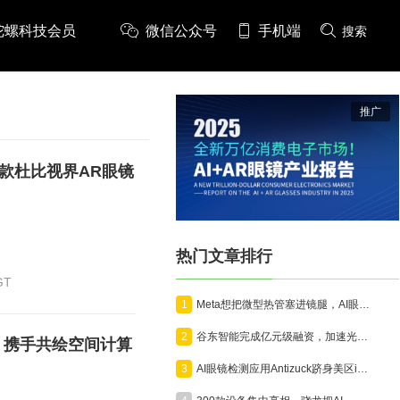
陀螺科技会员
微信公众号
手机端
搜索
推广
款杜比视界AR眼镜
热门文章排行
GT
1
Meta想把微型热管塞进镜腿，AI眼镜开始为算力“降温”
2
谷东智能完成亿元级融资，加速光波导与AR智能终端产业化
，携手共绘空间计算
3
AI眼镜检测应用Antizuck跻身美区iOS付费榜前三，折射隐私担忧