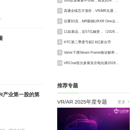
4
300款设备集中亮相，骁龙把AI、XR和游戏装进同一座展馆
5
高通全线芯片涨价，VR/MR头显迎成本大考
鸟
6
仅重93克，MR眼镜URXR One众筹首日突破50万美元
7
11款新品，近57亿融资，《2026年7月VR/AR与AI眼镜行业月报》发布
圈
8
HTC第二季度亏损2.8亿新台币
9
Valve下调Steam Frame验证帧率标准，增设分辨率硬性门槛
10
VRChat首次参展东京电玩展2026，将打造沉浸式VR社交体验展区
镜
推荐专题
XR产业第一股的第
VR/AR 2025年度专题
更多