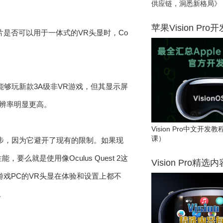
供应链，洞悉新格局》
苹果Vision Pro
k的芯片是否可以用于一体式的VR头显时，Co
ck能够玩新款3A级非VR游戏，但其显示屏
但分辨率明显更高。
Vision Pro中文开
课）
要一步，因为它避开了现有的限制。如果现
就是使用像Oculus Quest 2这
Vision Pro精选
戏PC的VR头显在体验和设置上都不
。