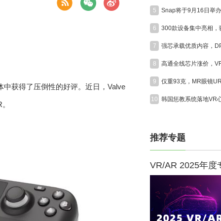
5
6
7
8
9
体中获得了压倒性的好评。近日，Valve
10
R。
推荐专题
VR/AR 2025年