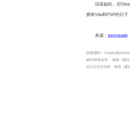
话虽如此，但Ste
拥有Vita和PSP的
来源：
tomsguide
投稿/爆料：tougao@youxitu
稿件/商务合作：
林南（微信 1
加入行业交流群：
林南（微信 