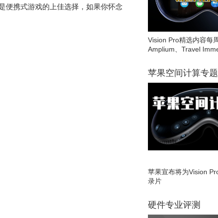
看起来是便携式游戏的上佳选择，如果你怀念
Vision Pro精选内容每
Amplium、Travel Imme
苹果空间计算专题
苹果宣布将为Vision 
录片
硬件专业评测