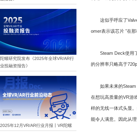
这似乎呼应了Valv
omer表示该芯片 "
Steam Dec
陀螺研究院发布《2025年全球VR/AR行
的分辨率只略高于720p
业投融资报告》
如果未来的Stea
在想玩高质量的VR游戏
样的无线一体式头显。
能令人满意。因此从理论
2025年12月VR/AR行业月报丨VR陀螺