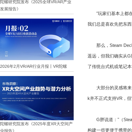
陀螺研究院发布《2025全球VR/AR产业
发展报告》
"玩家们基本上都
我们总是喜欢先把东西拿
那么，Steam D
遥远，但我们确实从G
2026年2月VR/AR行业月报丨VR陀螺
了传统台式机或笔记本
大部分的灵感将来自
k并不正式支持VR，
G胖说道："（St
陀螺研究院发布《2025年度XR大空间产
构建一些更便于携带的
业报告》