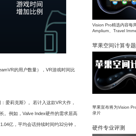
Vision Pro精选内容每
Amplium、Travel Imme
苹果空间计算专题
teamVR的用户数量），VR游戏时间比
衰期：爱莉克斯》。若计入这款VR大作，
苹果宣布将为Vision 
录片
例如，Valve Index硬件的需求居高
到1.04亿，平均会话持续时间约32分钟，
硬件专业评测