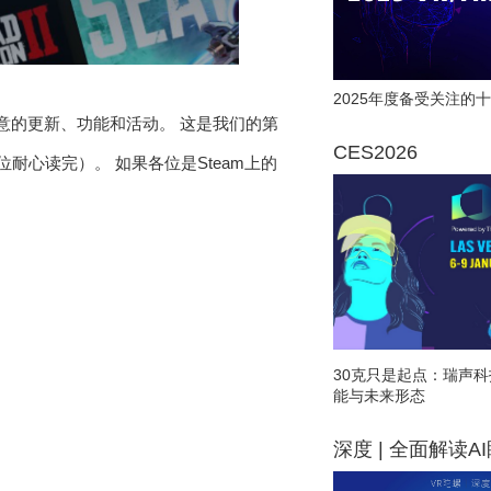
2025年度备受关注的十
注意的更新、功能和活动。 这是我们的第
CES2026
耐心读完）。 如果各位是Steam上的
）
30克只是起点：瑞声科
能与未来形态
深度 | 全面解读A