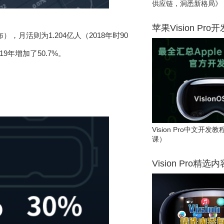
供应链，洞悉新格局》
苹果Vision Pro
），月活则为1.204亿人（2018年时90
9年增加了50.7%。
Vision Pro中文开
课）
Vision Pro精选