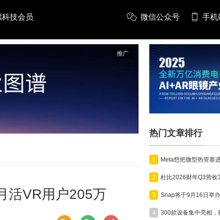
螺科技会员
微信公众号
手机
推广
热门文章排行
1
2
，月活VR用户205万
3
4