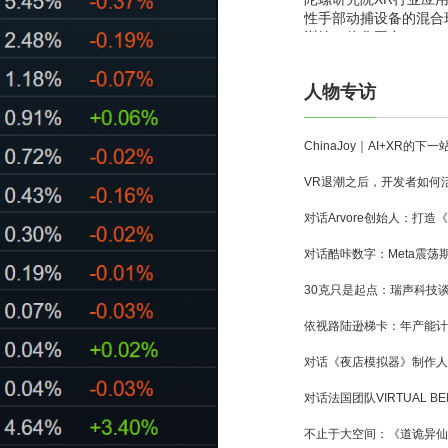
性手部动捕设备的混合
训练一体化平台
人物专访