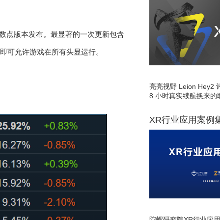
次小数点版本发布。最显著的一次更新包含
PI即可允许游戏在所有头显运行。
亮亮视野 Leion He
8 小时真实续航换来的
XR行业应用案例
陀螺研究院XR行业应