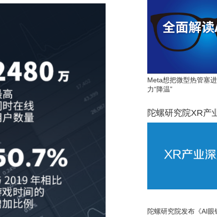
Meta想把微型热管塞
力“降温”
陀螺研究院XR产
陀螺研究院发布《AI