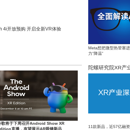
ah 4i开放预购 开启全新VR体验
Meta想把微型热管塞
力“降温”
陀螺研究院XR产
谷歌将于下周召开Android Show XR
11款新品，近57亿融资，
Edition直播，有望展示AR眼镜新品