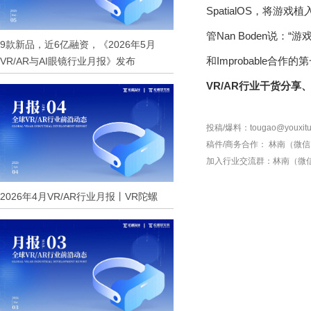
SpatialOS，将
管Nan Boden说
9款新品，近6亿融资，《2026年5月
和Improbable
VR/AR与AI眼镜行业月报》发布
VR/AR行业干货分
投稿/爆料：tougao@youxitu
稿件/商务合作：
林南（微信 1
加入行业交流群：
林南（微信 
2026年4月VR/AR行业月报丨VR陀螺