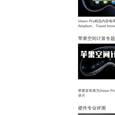
Vision Pro精选内容每
Amplium、Travel Imme
苹果空间计算专题
苹果宣布将为Vision 
录片
硬件专业评测