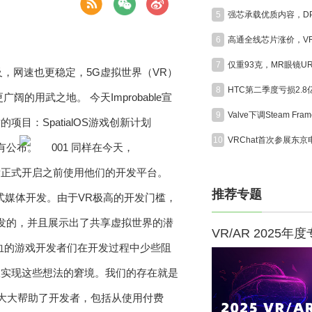
5
6
7
及，网速也更稳定，5G虚拟世界（VR）
8
HTC第二季度亏损2.
广阔的用武之地。 今天Improbable宣
9
：SpatialOS游戏创新计划
10
还没有公布。
同样在今天，
度GIP正式开启之前使用他们的开发平台。
推荐专题
式媒体开发。由于VR极高的开发门槛，
术开发的，并且展示出了共享虚拟世界的潜
VR/AR 2025年
些一腔热血的游戏开发者们在开发过程中少些阻
从实现这些想法的窘境。我们的存在就是
上大大帮助了开发者，包括从使用付费