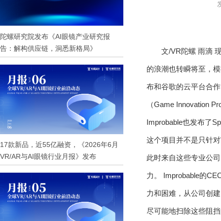
陀螺研究院发布《AI眼镜产业研究报
告：解构供应链，洞悉新格局》
文/VR陀螺 雨
的浪潮也转瞬将至，模拟现
布和谷歌的云平台合作
（Game Innovat
Improbable也发
这个项目并不是只针对
17款新品，近55亿融资，《2026年6月
VR/AR与AI眼镜行业月报》发布
此时来自这些专业公司的
力。 Improbabl
力和困难，从公司创建
尽可能地扫除这些阻挡