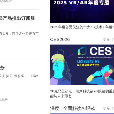
 Quest+
头显产品推出订阅服
2025年度备受关注的十大XR技术 | 年度
款MR头显，而且该公司还有可
CES2026
更多
服务
台上正式支持订阅服务。《Rec
30克只是起点：瑞声科技谈AR眼镜的重
能与未来形态
阅服务
深度 | 全面解读AI眼镜
更多