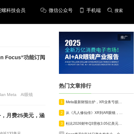
陀螺科技会员
微信公众号
手机端
搜索
推广
on Focus”功能订阅
热门文章排行
Ban Meta
AI眼镜
1
Meta最新财报出炉，XR业务亏损46.19亿，AI眼镜增势明显
2
从《凡人修仙传》XR到AR眼镜，高通骁龙即将亮相ChinaJoy
务，月费25美元，涵
3
杜比2026财年Q3营收3.05亿美元，沉浸式影音技术向AR眼镜、全景相机、汽车全面延伸
约近132美元。