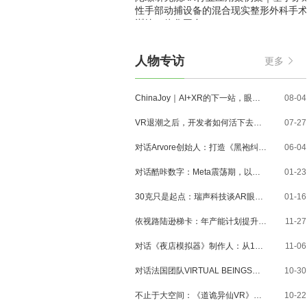
性手部动捕设备的混合现实整形外科手
训练一体化平台
人物专访
更多
ChinaJoy｜AI+XR的下一站，眼镜、MR与3D内容走到了哪里？
08-04
VR退潮之后，开发者如何活下去？对话VR Games Showcase创始人Jamie Feltham
07-27
对话Arvore创始人：打造《黑袍纠察队》VR大作，巴西工作室冲刺3A与多平台布局
06-04
对话酷咔数字：Meta震荡期，以《Dread Meridian》向硬核玩家交出「付费体验」答卷
01-23
30克只是起点：瑞声科技谈AR眼镜的重量、功能与未来形态
01-16
依视路陆逊梯卡：年产能计划提升至2000万副，大量AI眼镜新品正在路上
11-27
对话《夜店模拟器》制作人：从1人开发，到50万下载的实战心得
11-06
对话法国团队VIRTUAL BEINGS：如何用「行为AI引擎」打造跨平台虚拟宠物？
10-30
不止于大空间：《道诡异仙VR》如何用“实景置景”打通线下沉浸式闭环？
10-22