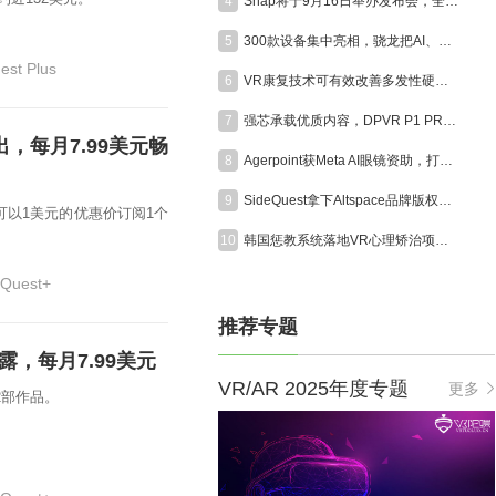
4
Snap将于9月16日举办发布会，全面展示消费版AR眼镜Specs
5
300款设备集中亮相，骁龙把AI、XR和游戏装进同一座展馆
est Plus
6
VR康复技术可有效改善多发性硬化症患者认知能力
7
强芯承载优质内容，DPVR P1 PRO MAX赋能VR电影高品质呈现
推出，每月7.99美元畅
8
Agerpoint获Meta AI眼镜资助，打造农业田间免提智能作业方案
9
SideQuest拿下Altspace品牌版权，经典社交VR平台将于今年秋季重启
日前可以1美元的优惠价订阅1个
10
韩国惩教系统落地VR心理矫治项目，沉浸式受害者视角助力囚犯认知改造
 Quest+
推荐专题
泄露，每月7.99美元
VR/AR 2025年度专题
更多
玩2部作品。