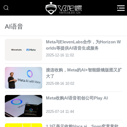
AI语音
Meta与ElevenLabs合作，为Horizo​​n W
orlds等提供AI语音生成服务
2025-12-16 11:02
接连收购，Meta的AI+智能眼镜版图又扩
大了
2025-08-16 10:02
Meta收购AI语音初创公司Play AI
2025-07-14 11:44
1.2亿美元收购Voca.ai，Snap究竟意欲