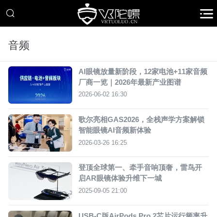
音频
AI眼镜放量​​新阶段​​，​​12家​​电池+​​11家​音频
厂商一览｜2026年最新产业图谱
2026-06-02 16:30
歌尔亮相GAS2026，全栈声学方案解锁
智能眼镜AI音频新体验
2026-03-26 16:25
登顶全球第一、牵手音响顶奢，雷鸟开
启AR眼镜体验升维下一城
2025-09-05 21:00
USB-C版AirPods Pro 2芯片运行频率升