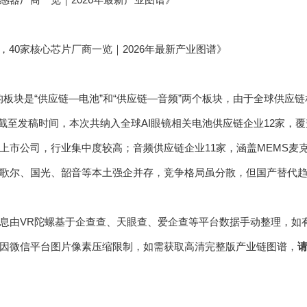
，40家核心芯片厂商一览｜2026年最新产业图谱》
的板块是“供应链—电池”和“供应链—音频”两个板块，由于全球供应
，截至发稿时间，本次共纳入全球AI眼镜相关电池供应链企业12家，
上市公司，行业集中度较高；音频供应链企业11家，涵盖MEMS麦
歌尔、国光、韶音等本土强企并存，竞争格局虽分散，但国产替代趋势
息由VR陀螺基于企查查、天眼查、爱企查等平台数据手动整理，如
因微信平台图片像素压缩限制，如需获取高清完整版产业链图谱，