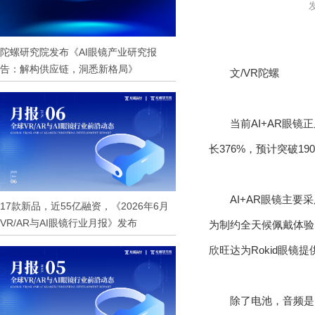
发
陀螺研究院发布《AI眼镜产业研究报
告：解构供应链，洞悉新格局》
文/VR陀螺
当前AI+AR眼
长376%，预计突破
AI+AR眼镜主
17款新品，近55亿融资，《2026年6月
VR/AR与AI眼镜行业月报》发布
为制约全天候佩戴体验
欣旺达为Rokid眼
除了电池，音频是