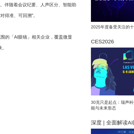
统。伴随着会议纪要、人声区分、智能助
对得准、可回溯”。
2025年度备受关注的十
范围的「AI眼镜」相关企业，覆盖微显
CES2026
块。
30克只是起点：瑞声科
能与未来形态
深度 | 全面解读A