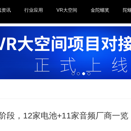
戏资讯
行业应用
VR大空间
金陀螺奖
陀
阶段​​，​​12家​​电池+​​11家​音频厂