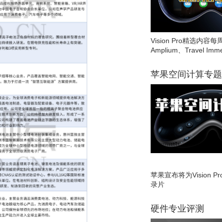
Vision Pro精选内容每
Amplium、Travel Imme
苹果空间计算专题
苹果宣布将为Vision 
录片
硬件专业评测