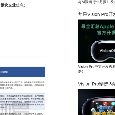
与AI眼镜行业月报》发
个板块
企业信息）
苹果Vision Pro
Vision Pro中文开
课）
Vision Pro精选