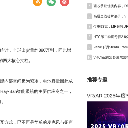
5
6
7
8
HTC第二季度亏损2.
9
统计，全球出货量约880万副，同比增
10
验的两大核心支柱。
推荐专题
镜腿内部空间极为紧凑，电池容量因此成
y-Ban智能眼镜的主要供应商之一，
VR/AR 2025年
持。
交互方式，已不再是简单的麦克风与扬声