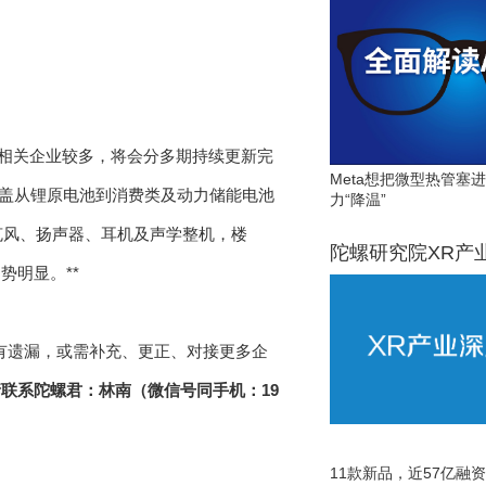
链相关企业较多，将会分多期持续更新完
Meta想把微型热管塞
覆盖从锂原电池到消费类及动力储能电池
力“降温”
克风、扬声器、耳机及声学整机，楼
陀螺研究院XR产
明显。**
有遗漏，或需补充、更正、对接更多企
请联系陀螺君：林南（微信号同手机：19
11款新品，近57亿融资，