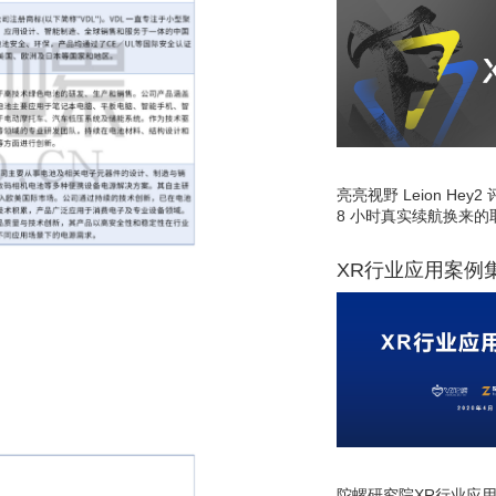
亮亮视野 Leion He
8 小时真实续航换来的
XR行业应用案例
陀螺研究院XR行业应