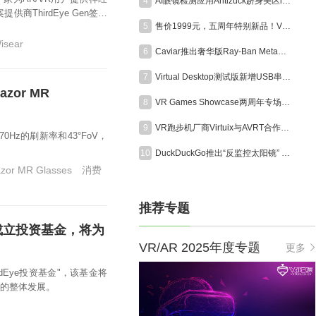
4
AI眼镜检测应用Antizuck跻身美区iOS付费榜前三，折射隐私担忧
ThirdEye Gen签署
5
售价1999元，五周年特别新品！VITURE Pro 2 XR眼镜正式发布
isear
6
Caviar推出奢华版Ray-Ban Meta智能眼镜，全球限量24副售价超6000美元
7
Virtual Desktop测试版新增USB串流功能，支持Quest稳定连接
zor MR
8
VR Games Showcase两周年专场定档8月13日，超25款VR游戏集中发布更新
9
VR跑步机厂商Virtuix与AVRT合作为美国海军陆战队打造模拟训练系统
0Hz的刷新率和43°FoV，
10
DuckDuckGo推出“反监控太阳镜” ，直指AI眼镜隐私争议
zor MR Glasses
消费
推荐专题
布成立投资基金，将为
VR/AR 2025年度专题
更多
irdEye投资基金"，该基金将
业的整体发展。