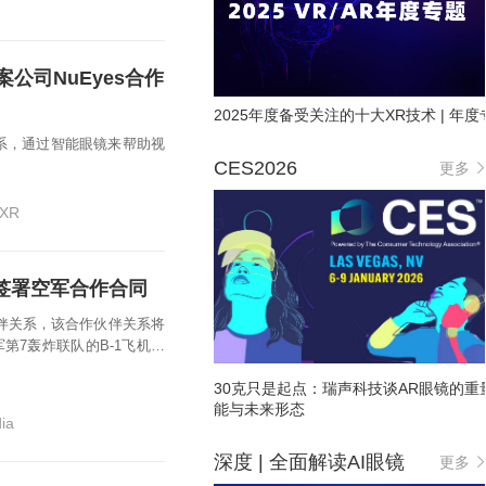
案公司NuEyes合作
2025年度备受关注的十大XR技术 | 年度
伴关系，通过智能眼镜来帮助视
CES2026
更多
XR
dia签署空军合作合同
合作伙伴关系，该合作伙伴关系将
第7轰炸联队的B-1飞机飞
30克只是起点：瑞声科技谈AR眼镜的重
能与未来形态
ia
深度 | 全面解读AI眼镜
更多