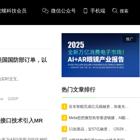
陀螺科技会员
微信公众号
手机端
搜索
推广
得美国国防部订单，以
的实时交互。
热门文章排行
ye
GRIP
1
谷东智能完成亿元级融资，加速光波导与AR智能终端产业化
2
Meta想把微型热管塞进镜腿，AI眼镜开始为算力“降温”
神经接口技术引入MR
3
11款新品，近57亿融资，《2026年7月VR/AR与AI眼镜行业月报》发布
家为AR/VR用户提供神经