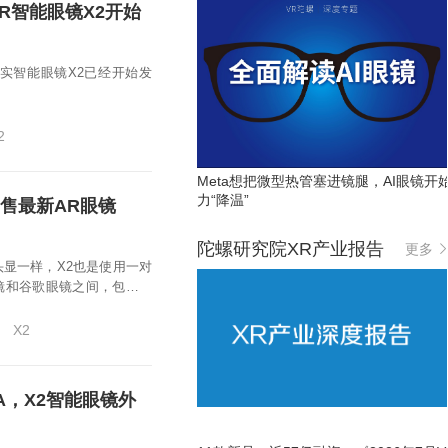
其MR智能眼镜X2开始
合现实智能眼镜X2已经开始发
2
Meta想把微型热管塞进镜腿，AI眼镜开
力“降温”
业发售最新AR眼镜
陀螺研究院XR产业报告
更多
R头显一样，X2也是使用一对
镜和谷歌眼镜之间，包括完
ye SLAM SDK。
X2
TA，X2智能眼镜外