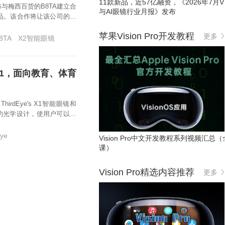
11款新品，近57亿融资，《2026年7月VR
宣布与梅西百货的B8TA建立合
与AI眼镜行业月报》发布
产品。该合作将让该公司的产
带来更多的用户。
苹果Vision Pro开发教程
更多
8TA
X2智能眼镜
镜X1，面向教育、体育
大的光学设计，使用户可以体
Eye
Vision Pro中文开发教程系列视频汇总（
课）
Vision Pro精选内容推荐
更多