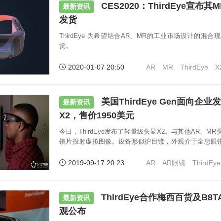
CES2020：ThirdEye宣布
最新资讯
发货
ThirdEye 为希望结合AR、MR的工业市场设计的混
货。
2020-01-07 20:50
AR
MR
ThirdEye
X
美国ThirdEye Gen面向企
最新资讯
X2，售价1950美元
今日，ThirdEye发布了轻量级头显X2。与其他AR、M
镜片投射虚拟图像。设备形似护目镜，外观介于全息眼
整的六自由度(6DOF)位置跟踪功能，提供自己研发的VisionE
2019-09-17 20:23
AR
AR眼镜
ThirdEye
ThirdEye合作梅西百货及B8
最新资讯
观公布