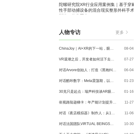
陀螺研究院XR行业应用案例集｜基于穿
性手部动捕设备的混合现实整形外科手
训练一体化平台
人物专访
更多
ChinaJoy｜AI+XR的下一站，眼镜、MR与3D内容走到了哪里？
08-04
VR退潮之后，开发者如何活下去？对话VR Games Showcase创始人Jamie Feltham
07-27
对话Arvore创始人：打造《黑袍纠察队》VR大作，巴西工作室冲刺3A与多平台布局
06-04
对话酷咔数字：Meta震荡期，以《Dread Meridian》向硬核玩家交出「付费体验」答卷
01-23
30克只是起点：瑞声科技谈AR眼镜的重量、功能与未来形态
01-16
依视路陆逊梯卡：年产能计划提升至2000万副，大量AI眼镜新品正在路上
11-27
对话《夜店模拟器》制作人：从1人开发，到50万下载的实战心得
11-06
对话法国团队VIRTUAL BEINGS：如何用「行为AI引擎」打造跨平台虚拟宠物？
10-30