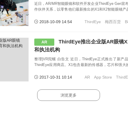
近日，AR/MR智能眼镜和软件开发企业ThirdEye Gen
作伙伴关系，以零售他们最新推出的X1和X2智能眼镜
品在全美的商店销售，并且为ThirdEye的AR/MR平台
2018-10-09 14:54
ThirdEye
梅西百货
B
ThirdEye推出企业版AR眼
AR
和执法机构
整理|VR陀螺 白告文 近日，ThirdEye正式推出了新产品ThirdEye's X1智能眼镜和
ThirdEye应用商店。X1包含最新的传感器，芯片和强
验高清显示屏。“X1 Smart Glasses已经收
2017-10-31 10:14
AR
App Store
Third
浏览更多