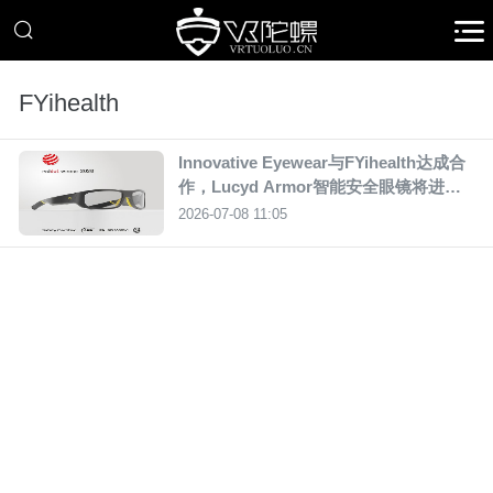
FYihealth
Innovative Eyewear与FYihealth达成合
作，Lucyd Armor智能安全眼镜将进入
加拿大345家门店
2026-07-08 11:05