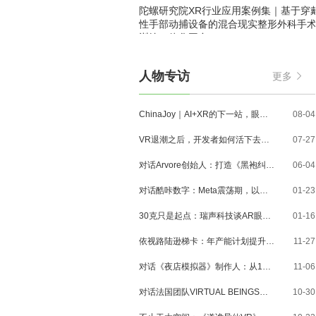
陀螺研究院XR行业应用案例集｜基于穿
性手部动捕设备的混合现实整形外科手
训练一体化平台
人物专访
更多
ChinaJoy｜AI+XR的下一站，眼镜、MR与3D内容走到了哪里？
08-04
VR退潮之后，开发者如何活下去？对话VR Games Showcase创始人Jamie Feltham
07-27
对话Arvore创始人：打造《黑袍纠察队》VR大作，巴西工作室冲刺3A与多平台布局
06-04
对话酷咔数字：Meta震荡期，以《Dread Meridian》向硬核玩家交出「付费体验」答卷
01-23
30克只是起点：瑞声科技谈AR眼镜的重量、功能与未来形态
01-16
依视路陆逊梯卡：年产能计划提升至2000万副，大量AI眼镜新品正在路上
11-27
对话《夜店模拟器》制作人：从1人开发，到50万下载的实战心得
11-06
对话法国团队VIRTUAL BEINGS：如何用「行为AI引擎」打造跨平台虚拟宠物？
10-30