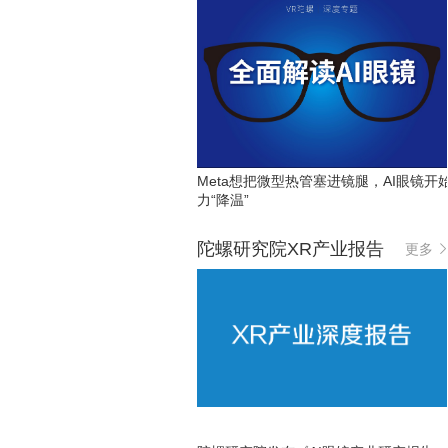
Meta想把微型热管塞进镜腿，AI眼镜开
力“降温”
陀螺研究院XR产业报告
更多