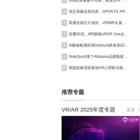
4
300款设备集中亮相，骁龙把AI、XR和游戏装进同一座展馆
5
强芯承载优质内容，DPVR P1 PRO MAX赋能VR电影高品质呈现
6
高通全线芯片涨价，VR/MR头显迎成本大考
7
仅重93克，MR眼镜URXR One众筹首日突破50万美元
8
AI眼镜检测应用Antizuck跻身美区iOS付费榜前三，折射隐私担忧
9
SideQuest拿下Altspace品牌版权，经典社交VR平台将于今年秋季重启
10
韩国惩教系统落地VR心理矫治项目，沉浸式受害者视角助力囚犯认知改造
推荐专题
VR/AR 2025年度专题
更多