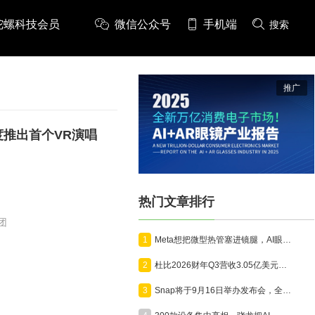
陀螺科技会员
微信公众号
手机端
搜索
推广
度推出首个VR演唱
热门文章排行
团
1
Meta想把微型热管塞进镜腿，AI眼镜开始为算力“降温”
2
杜比2026财年Q3营收3.05亿美元，沉浸式影音技术向AR眼镜、全景相机、汽车全面延伸
3
Snap将于9月16日举办发布会，全面展示消费版AR眼镜Specs