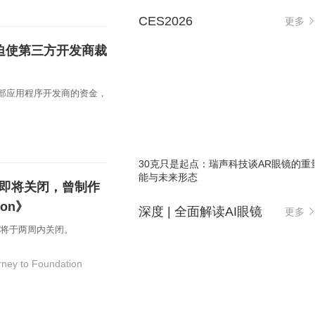
CES2026
更多
，迫使第三方开发商裁
些外部应用程序开发商的资金，
30克只是起点：瑞声科技谈AR眼镜的重
能与未来形态
ct即将关闭，曾制作
ion》
深度 | 全面解读AI眼镜
更多
确认将于两周内关闭。
rney to Foundation