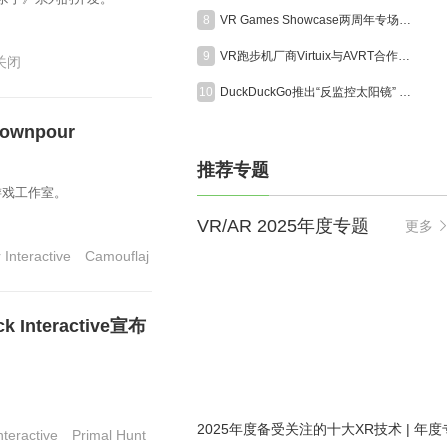
8
VR Games Showcase两周年专场定档8月13日，超25款VR游戏集中发布更新
9
VR跑步机厂商Virtuix与AVRT合作为美国海军陆战队打造模拟训练系统
关闭
10
DuckDuckGo推出“反监控太阳镜” ，直指AI眼镜隐私争议
wnpour
推荐专题
R游戏工作室。
VR/AR 2025年度专题
更多
Interactive
Camouflaj
Interactive宣布
。
2025年度备受关注的十大XR技术 | 年度
teractive
Primal Hunt