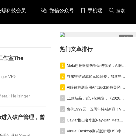
陀螺科技会员
微信公众号
手机端
搜索
推广
热门文章排行
作室The
1
Meta想把微型热管塞进镜腿，AI眼镜开始为算力“降温”
nger VR》
2
谷东智能完成亿元级融资，加速光波导与AR智能终端产业化
3
AI眼镜检测应用Antizuck跻身美区iOS付费榜前三，折射隐私担忧
etal: Hellsinger
4
11款新品，近57亿融资，《2026年7月VR/AR与AI眼镜行业月报》发布
5
售价1999元，五周年特别新品！VITURE Pro 2 XR眼镜正式发布
tive进入破产管理，曾
6
Caviar推出奢华版Ray-Ban Meta智能眼镜，全球限量24副售价超6000美元
7
Virtual Desktop测试版新增USB串流功能，支持Quest稳定连接
《杀手》系列的开发。