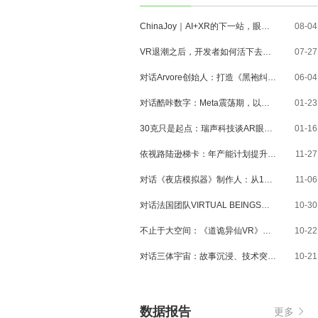
ChinaJoy｜AI+XR的下一站，眼镜、MR与3D内容走到了哪里？
08-04
VR退潮之后，开发者如何活下去？对话VR Games Showcase创始人Jamie Feltham
07-27
对话Arvore创始人：打造《黑袍纠察队》VR大作，巴西工作室冲刺3A与多平台布局
06-04
对话酷咔数字：Meta震荡期，以《Dread Meridian》向硬核玩家交出「付费体验」答卷
01-23
30克只是起点：瑞声科技谈AR眼镜的重量、功能与未来形态
01-16
依视路陆逊梯卡：年产能计划提升至2000万副，大量AI眼镜新品正在路上
11-27
对话《夜店模拟器》制作人：从1人开发，到50万下载的实战心得
11-06
对话法国团队VIRTUAL BEINGS：如何用「行为AI引擎」打造跨平台虚拟宠物？
10-30
不止于大空间：《道诡异仙VR》如何用“实景置景”打通线下沉浸式闭环？
10-22
对话三体宇宙：故事沉浸、技术突破和线下布局，科幻IP的VR自制之路
10-21
数据报告
更多