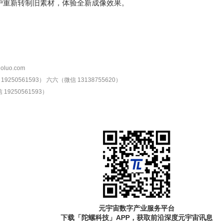
用户重新转制旧素材，体验全新成像效果。
oluo.com
9250561593）
六六（微信 13138755620）
19250561593）
元宇宙数字产业服务平台
下载「陀螺科技」APP，获取前沿深度元宇宙讯息