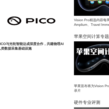
Vision Pro精选内容每
Amplium、Travel Imme
苹果空间计算专题
PICO与光轮智能达成深度合作，共建物理AI
人类数据采集基础设施
苹果宣布将为Vision 
录片
硬件专业评测