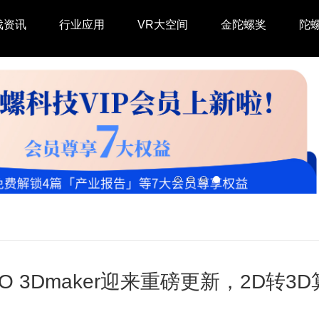
戏资讯
行业应用
VR大空间
金陀螺奖
陀
CO 3Dmaker迎来重磅更新，2D转