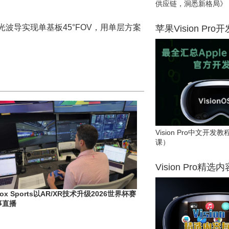
供应链，洞悉新格局》
光波导实现单基板45°FOV，用单层方案
苹果Vision Pro
Vision Pro中文开
课）
Vision Pro精选
ox Sports以AR/XR技术升级2026世界杯赛
事直播