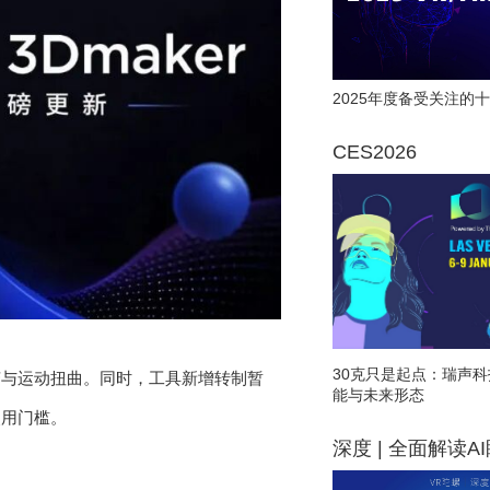
2025年度备受关注的十
CES2026
30克只是起点：瑞声科
变与运动扭曲。同时，工具新增转制暂
能与未来形态
使用门槛。
深度 | 全面解读A