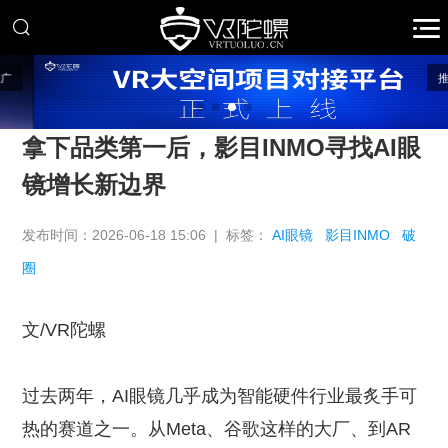
推广
拿下品类第一后，影目INMO寻找AI眼
镜增长新边界
发布时间：2026-06-18 15:06 | 标签：
AI眼镜
影目INMO
破
圈
文/VR陀螺
过去两年，AI眼镜几乎成为智能硬件行业最炙手可
热的赛道之一。从Meta、谷歌这样的大厂、到AR