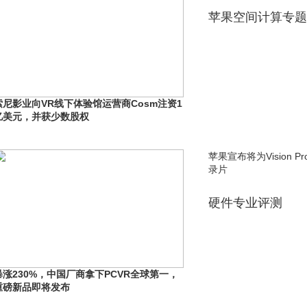
苹果空间计算专题
索尼影业向VR线下体验馆运营商Cosm注资1
亿美元，并获少数股权
苹果宣布将为Vision 
录片
硬件专业评测
暴涨230%，中国厂商拿下PCVR全球第一，
重磅新品即将发布