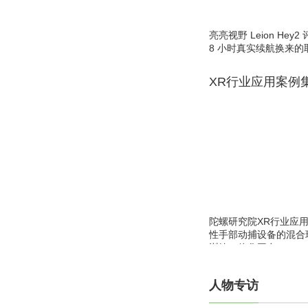
亮亮视野 Leion He
8 小时真实续航换来的
XR行业应用案例
陀螺研究院XR行业应
性手部动捕设备的混合
训练一体化平台
人物专访