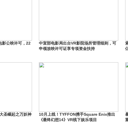
电影公映许可，22
中宣部电影局出台VR影院场所管理细则，可
申领放映许可证享专项资金扶持
《大圣崛起之万妖神
10月上线！TYFFON携手Square Enix推出
？
《最终幻想14》VR线下娱乐项目