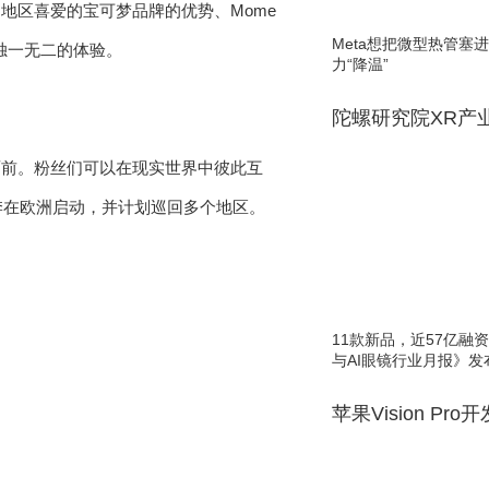
地区喜爱的宝可梦品牌的优势、Mome
Meta想把微型热管塞
出独一无二的体验。
力“降温”
陀螺研究院XR产
面前。粉丝们可以在现实世界中彼此互
季在欧洲启动，并计划巡回多个地区。
11款新品，近57亿融资，
与AI眼镜行业月报》发
苹果Vision Pro