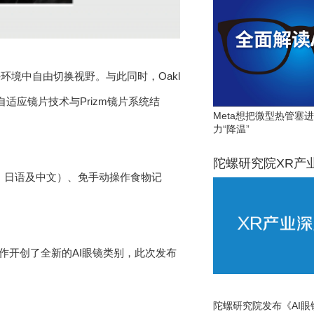
境中自由切换视野。与此同时，Oakl
，将自适应镜片技术与Prizm镜片系统结
Meta想把微型热管塞
力“降温”
陀螺研究院XR产
语、日语及中文）、免手动操作食物记
Meta的合作开创了全新的AI眼镜类别，此次发布
陀螺研究院发布《AI