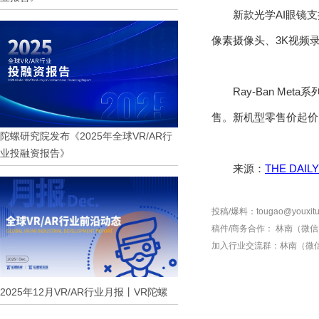
新款光学AI眼镜支
像素摄像头、3K视频
Ray-Ban Met
售。新机型零售价起价为
陀螺研究院发布《2025年全球VR/AR行
业投融资报告》
来源：
THE DAIL
投稿/爆料：tougao@youxitu
稿件/商务合作：
林南（微信 1
加入行业交流群：
林南（微信 
2025年12月VR/AR行业月报丨VR陀螺