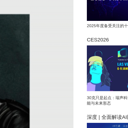
2025年度备受关注的十
CES2026
30克只是起点：瑞声科
能与未来形态
深度 | 全面解读A