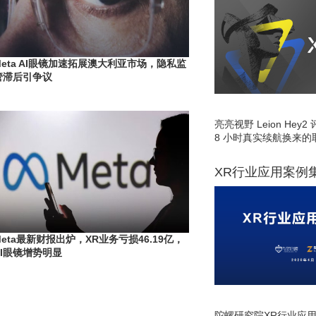
Meta AI眼镜加速拓展澳大利亚市场，隐私监
管滞后引争议
亮亮视野 Leion He
8 小时真实续航换来的
XR行业应用案例
Meta最新财报出炉，XR业务亏损46.19亿，
AI眼镜增势明显
陀螺研究院XR行业应