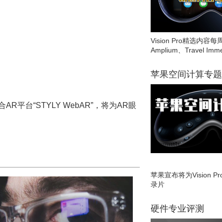
Vision Pro精选内容每
Amplium、Travel Imme
苹果空间计算专题
合AR平台“STYLY WebAR”，将为AR眼
苹果宣布将为Vision 
录片
硬件专业评测