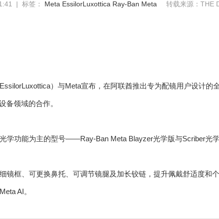
1:41 | 标签：
Meta
EssilorLuxottica
Ray-Ban Meta
转载来源：THE DA
silorLuxottica）与Meta宣布，在阿联酋推出专为配镜用户设计的全新
戴设备领域的合作。
功能为主的型号——Ray-Ban Meta Blayzer光学版与Scriber光
细镜框、可更换鼻托、可调节镜腿及加长铰链，提升佩戴舒适度和
ta AI。