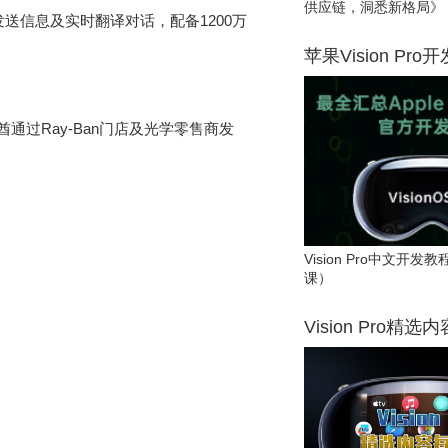
供应链，洞悉新格局》
发送信息及实时翻译对话，配备1200万
苹果Vision Pro
日起在阿联酋通过Ray-Ban门店及光学零售商发
Vision Pro中文开
课）
Vision Pro精选