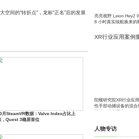
大空间的“转折点”，龙标“正名”后的发展
亮亮视野 Leion He
8 小时真实续航换来的
XR行业应用案例
陀螺研究院XR行业应
性手部动捕设备的混合
训练一体化平台
0月SteamVR数据：Valve Index占比上
涨，Quest 3稳居首位
人物专访