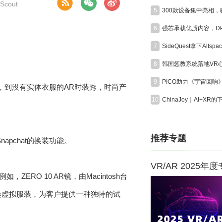
cout
5
6
7
8
9
odie，到没有实体衣服的AR时装秀，时尚产
10
推荐专题
pchat的换装功能。
VR/AR 2025年
RO 10 AR镜，由Macintosh台
渲染虚拟服装，为客户提供一种独特的试