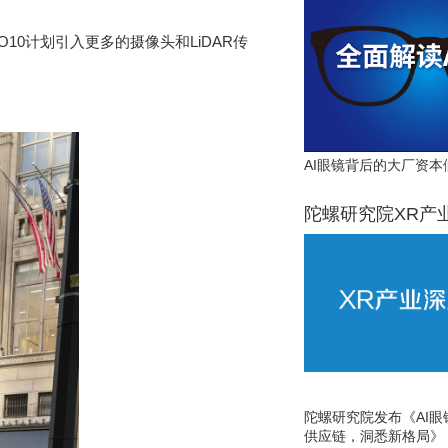
O10计划引入更多的摄像头和LiDAR传
AI眼镜背后的大厂资本
陀螺研究院XR产
陀螺研究院发布《AI
供应链，洞悉新格局》