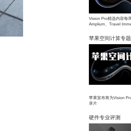
Vision Pro精选内容每
Amplium、Travel Imme
苹果空间计算专题
苹果宣布将为Vision 
录片
硬件专业评测