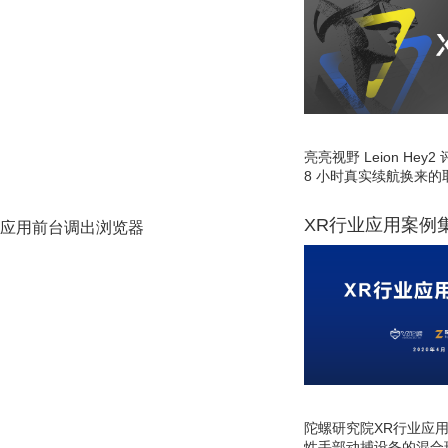
亮亮视野 Leion He
8 小时真实续航换来的
XR行业应用案例
o可在应用前台调出浏览器
陀螺研究院XR行业应
性手部动捕设备的混合