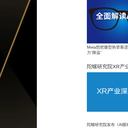
Meta想把微型热管塞
力“降温”
陀螺研究院XR产
陀螺研究院发布《AI