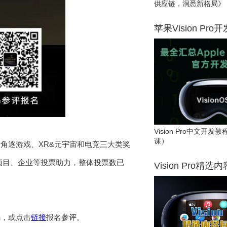
供应链，洞悉新格局》
苹果Vision Pro
Vision Pro中文开
课）
角逐游戏、XR&元宇宙和电竞三大类奖
、项目、企业等投票助力，整体投票数已
Vision Pro精选
码，或点击
链接
报名参评。