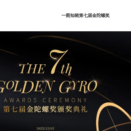
一图知晓第七届金陀螺奖