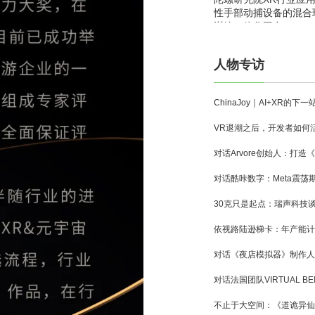
性手部动捕设备的混合
训练一体化平台
人物专访