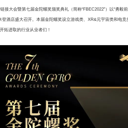
态链接大会暨第七届金陀螺奖颁奖典礼（简称“FBEC2022”）以“勇毅前行
来登酒店盛大召开。本届金陀螺奖设立游戏类、XR&元宇宙类和电竞
开拓进取的行业从业者们！