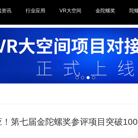
戏资讯
行业应用
VR大空间
金陀螺奖
陀
应！第七届金陀螺奖参评项目突破10