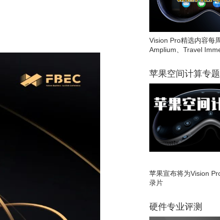
Vision Pro精选内容每
Amplium、Travel Imme
苹果空间计算专题
苹果宣布将为Vision 
录片
硬件专业评测