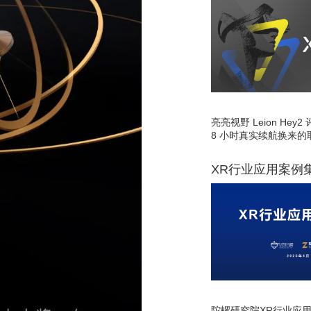
亮亮视野 Leion He
8 小时真实续航换来的
XR行业应用案例
陀螺研究院XR行业应