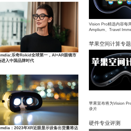
Vision Pro精选内容每
Amplium、Travel Imme
苹果空间计算专题
Omdia:乐奇Rokid全球第一，Al+AR眼镜市
场进入中国品牌时代
苹果宣布将为Vision 
录片
硬件专业评测
Omdia：2023年XR近眼显示设备出货量将达