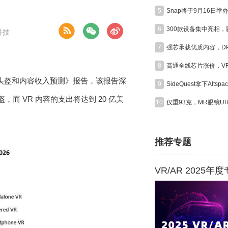
5
6
科技
7
8
类VR头盔和内容收入预测》报告，该报告深
9
盔，而 VR 内容的支出将达到 20 亿美
10
推荐专题
VR/AR 2025年