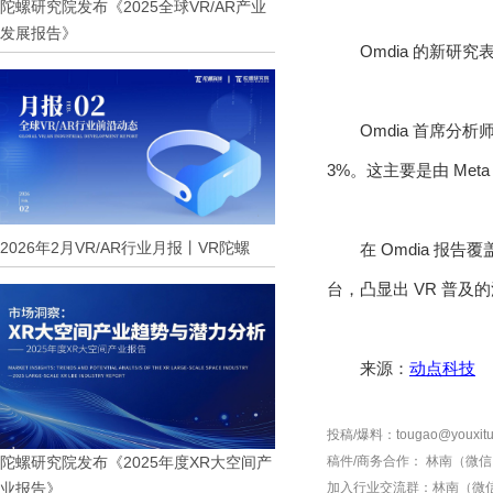
陀螺研究院发布《2025全球VR/AR产业
发展报告》
Omdia 的新研究
Omdia 首席分析师
3%。这主要是由 Met
2026年2月VR/AR行业月报丨VR陀螺
在 Omdia 报告
台，凸显出 VR 普及的
来源：
动点科技
投稿/爆料：tougao@youxitu
陀螺研究院发布《2025年度XR大空间产
稿件/商务合作：
林南（微信 1
业报告》
加入行业交流群：
林南（微信 