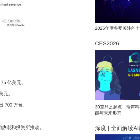
2025年度备受关注的十
CES2026
 75 亿美元。
亿美元。
出 700 万台。
30克只是起点：瑞声科
能与未来形态
的热潮和投资所推动。
深度 | 全面解读A