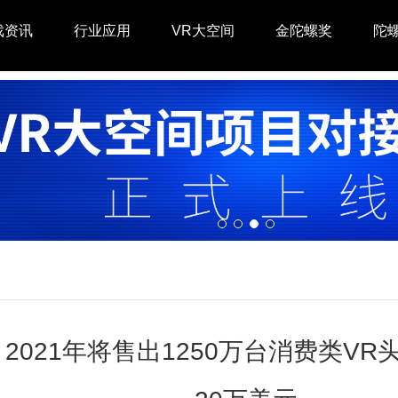
戏资讯
行业应用
VR大空间
金陀螺奖
陀
告：2021年将售出1250万台消费类V