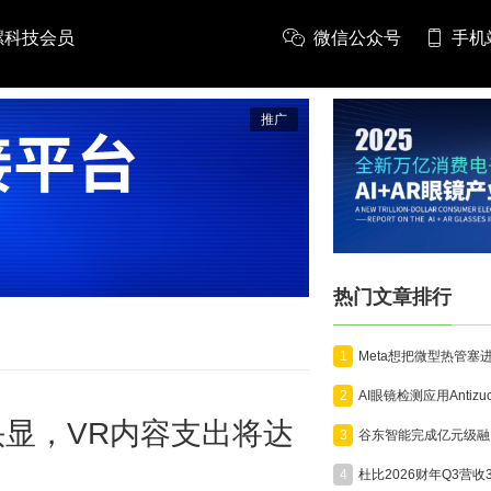
螺科技会员
微信公众号
手机
推广
热门文章排行
1
2
R头显，VR内容支出将达
3
4