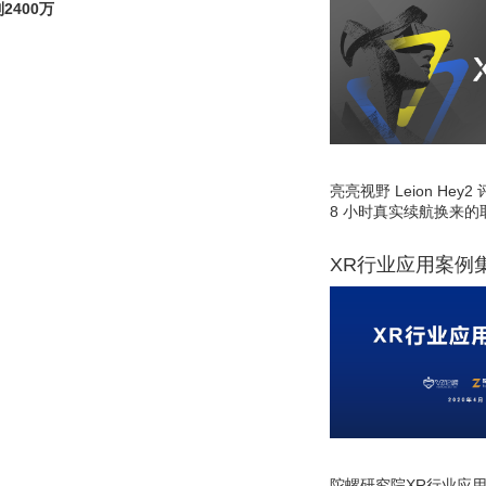
2400万
亮亮视野 Leion He
8 小时真实续航换来的
XR行业应用案例
陀螺研究院XR行业应