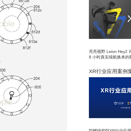
亮亮视野 Leion He
8 小时真实续航换来的
XR行业应用案例
陀螺研究院XR行业应