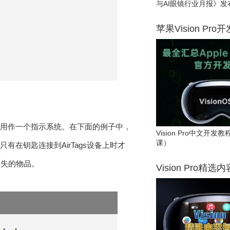
与AI眼镜行业月报》发
苹果Vision Pro
何用作一个指示系统。在下面的例子中，
Vision Pro中文开
课）
在钥匙连接到AirTags设备上时才
丢失的物品。
Vision Pro精选