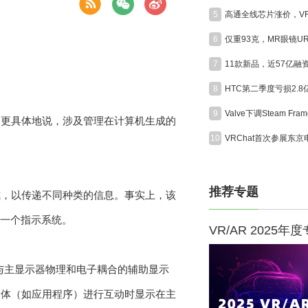
5
6
7
8
HTC第二季度亏损2.
9
，更具体地说，涉及管理在计算机生成的
10
推荐专题
式，以传递不同种类的信息。事实上，该
为一个指示系统。
VR/AR 2025年
与主显示器物理和电子耦合的辅助显示
物体（如应用程序）进行互动时显示在主