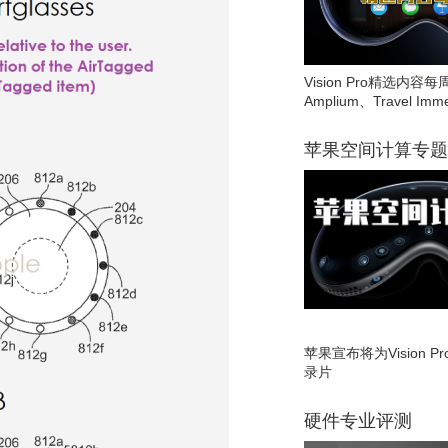
Vision Pro精选内容每
Amplium、Travel Imme
苹果空间计算专题
苹果宣布将为Vision 
录片
硬件专业评测