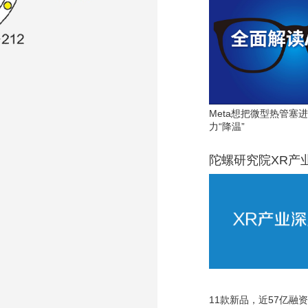
Meta想把微型热管塞
力“降温”
陀螺研究院XR产
11款新品，近57亿融资，