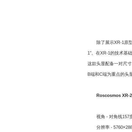
除了展示XR-1原型
1"。在XR-1的技术基
这款头显配备一对尺寸和
B端和C端为重点的头
Roscosmos XR
视角 - 对角线157
分辨率 - 5760×28