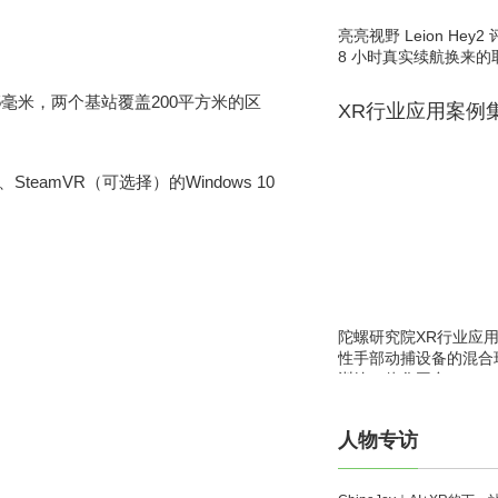
亮亮视野 Leion He
8 小时真实续航换来的
5毫米，两个基站覆盖200平方米的区
XR行业应用案例
SteamVR（可选择）的Windows 10
陀螺研究院XR行业应
性手部动捕设备的混合
训练一体化平台
人物专访