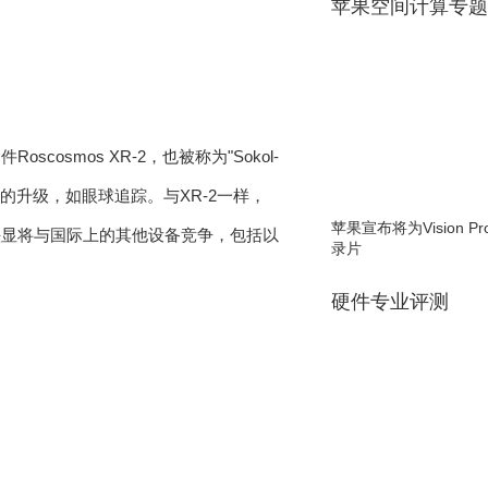
苹果空间计算专题
cosmos XR-2，也被称为"Sokol-
额外的升级，如眼球追踪。与XR-2一样，
苹果宣布将为Vision 
款头显将与国际上的其他设备竞争，包括以
录片
硬件专业评测