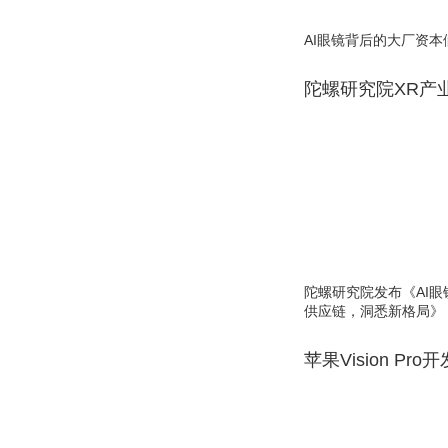
AI眼镜背后的大厂资本
陀螺研究院XR产
陀螺研究院发布《AI
供应链，洞悉新格局》
苹果Vision Pro