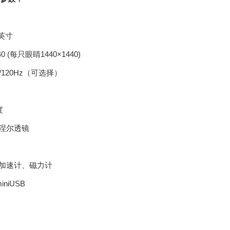
9英寸
40 (每只眼睛1440×1440)
/120Hz（可选择）
度
菲涅尔透镜
、加速计、磁力计
miniUSB