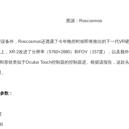
图源：Roscosmos
设备外，Roscosmos还透露了今年晚些时候即将推出的下一代VR硬件Ros
础上，XR-2改进了分辨率（5760×2880）和FOV（157度），以及
形状类似于Oculus Touch控制器的控制器进。根据该报告，这
显。
-2参数：
度
80