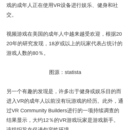
戏的成年人正在使用
VR
设备
进行娱乐
、
健身和社
交。
视频游戏在
美国的
成年人中越来越受欢迎，根据
20
20
年的研究
发现，
18
岁或以上
的
玩家
代表
占统计的
游戏
人数的
80
％
。
图源：
statista
另一个有趣的发现是，许多出于健身或娱乐目的而
进入
VR
的成年人以前没有玩游戏的经历。此外，通
过
VR Community Builders
进行的一项持续调查的
结果显示，大约
12
％的
VR
游戏玩家是游戏新手。
该组织旨在促进包容性环境
。