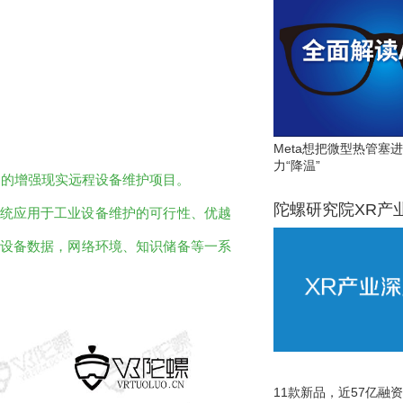
Meta想把微型热管塞
力“降温”
建的增强现实远程设备维护项目。
陀螺研究院XR产
系统应用于工业设备维护的可行性、优越
括设备数据，网络环境、知识储备等一系
11款新品，近57亿融资，