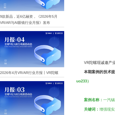
9款新品，近6亿融资，《2026年5月
VR/AR与AI眼镜行业月报》发布
VR陀螺现诚邀产
本期案例的技术
提
2026年4月VR/AR行业月报丨VR陀螺
uo233）
案例名称：
一汽锡
关键词：
增强现实