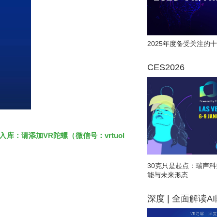
2025年度备受关注的十
CES2026
库：请添加VR陀螺（微信号：vrtuol
30克只是起点：瑞声科
能与未来形态
深度 | 全面解读A