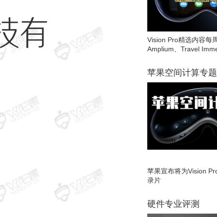
Vision Pro精选内容每
Amplium、Travel Imme
苹果空间计算专题
苹果宣布将为Vision 
录片
硬件专业评测