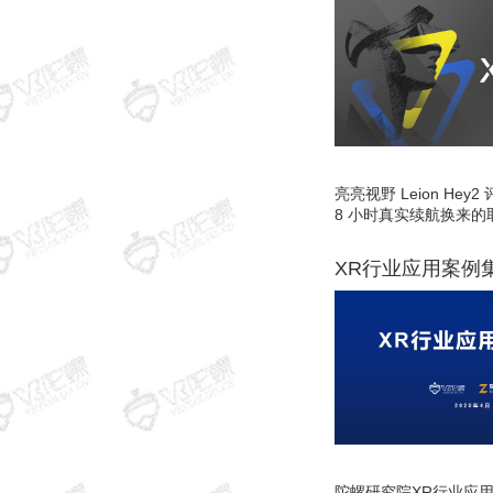
亮亮视野 Leion He
8 小时真实续航换来的
XR行业应用案例
陀螺研究院XR行业应