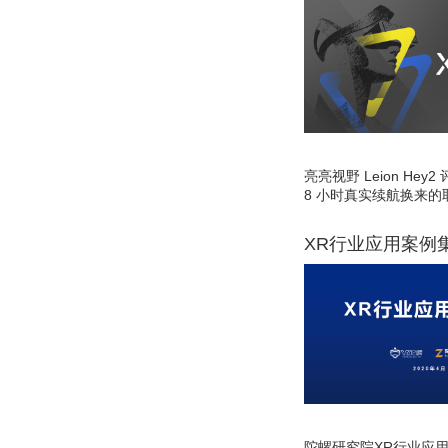
亮亮视野 Leion He
8 小时真实续航换来的
XR行业应用案例
陀螺研究院XR行业应