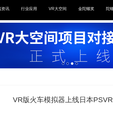
戏资讯
行业应用
VR大空间
金陀螺奖
陀
VR版火车模拟器上线日本PSV