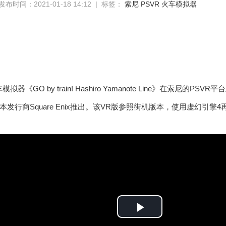
发布时间：2021-01-18 14:12 | 标签：
索尼
PSVR
火车模拟器
】
器《GO by train! Hashiro Yamanote Line》在索尼
日本发行商Square Enix推出。该VR版参照街机版本，使用虚幻引
P