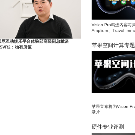
Vision Pro精选内容每
Amplium、Travel Imme
索尼互动娱乐平台体验部高级副总裁谈
苹果空间计算专题
PSVR2：物有所值
苹果宣布将为Vision 
录片
硬件专业评测