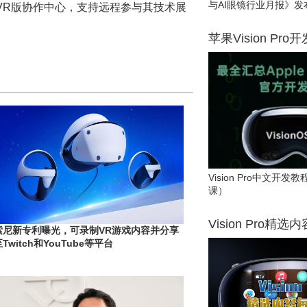
与AI眼镜行业月报》发
VR版协作中心，支持远程参与其技术展
苹果Vision Pro
Vision Pro中文开
课）
Vision Pro精选
索尼新专利曝光，可录制VR游戏内容并分享
Twitch和YouTube等平台