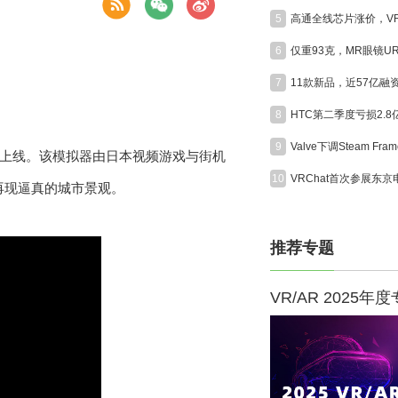
5
6
7
8
HTC第二季度亏损2.
9
的PSVR平台上线。该模拟器由日本视频游戏与街机
10
擎4再现逼真的城市景观。
推荐专题
VR/AR 2025年