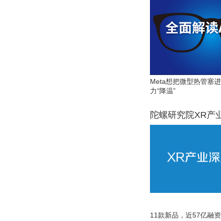
Meta想把微型热管塞
力“降温”
陀螺研究院XR产
11款新品，近57亿融资，