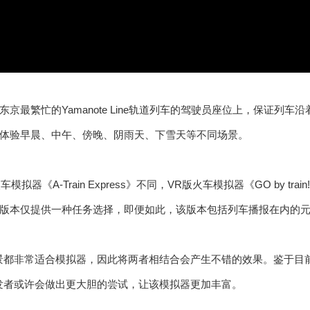
l
a
y
V
京最繁忙的Yamanote Line轨道列车的驾驶员座位上，保证列
体验早晨、中午、傍晚、阴雨天、下雪天等不同场景。
i
d
拟器《A-Train Express》不同，VR版火车模拟器《GO by train! H
e
版本仅提供一种任务选择，即便如此，该版本包括列车播报在内的
o
景都非常适合模拟器，因此将两者相结合会产生不错的效果。鉴于目前
发者或许会做出更大胆的尝试，让该模拟器更加丰富。