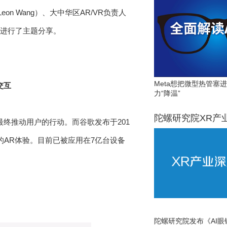
n Wang）、大中华区AR/VR负责人
个角度进行了主题分享。
Meta想把微型热管塞
交互
力“降温”
陀螺研究院XR产
终推动用户的行动。而谷歌发布于201
有效的AR体验。目前已被应用在7亿台设备
陀螺研究院发布《AI