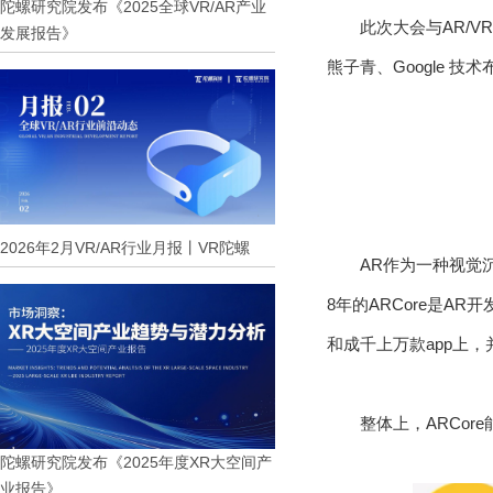
陀螺研究院发布《2025全球VR/AR产业
此次大会与AR/V
发展报告》
熊子青、Google 技术
2026年2月VR/AR行业月报丨VR陀螺
AR作为一种视觉
8年的ARCore是A
和成千上万款app上
整体上，ARCo
陀螺研究院发布《2025年度XR大空间产
业报告》