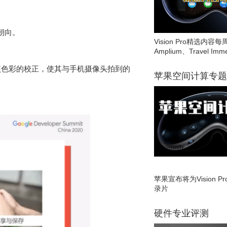
朝向。
Vision Pro精选内容每
Amplium、Travel Imme
光照色彩的校正，使其与手机摄像头拍到的
苹果空间计算专题
苹果宣布将为Vision 
录片
硬件专业评测