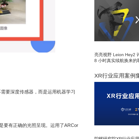
亮亮视野 Leion He
8 小时真实续航换来的
XR行业应用案例
，不需要深度传感器，而是运用机器学习
要有正确的光照呈现。运用了ARCor
陀螺研究院XR行业应