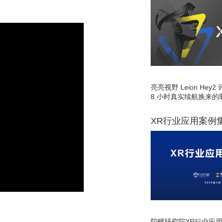
亮亮视野 Leion He
8 小时真实续航换来的
XR行业应用案例
陀螺研究院XR行业应