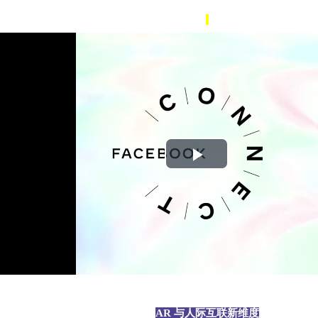
P
l
a
y
V
AR 与人际互联新维度