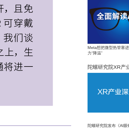
Meta想把微型热管塞
力“降温”
陀螺研究院XR产
陀螺研究院发布《AI