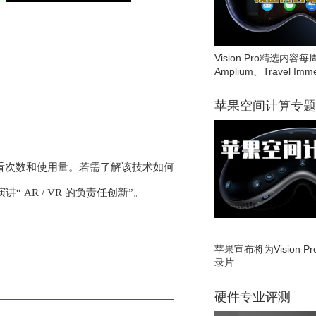
Vision Pro精选内容每
Amplium、Travel Imme
苹果空间计算专题
的观看次数和使用量。若需了解该技术如何
题演讲“ AR / VR 的负责任创新”。
苹果宣布将为Vision 
录片
硬件专业评测