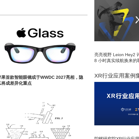
亮亮视野 Leion He
8 小时真实续航换来的
XR行业应用案例
苹果首款智能眼镜或于WWDC 2027亮相，隐
私将成差异化重点
陀螺研究院XR行业应