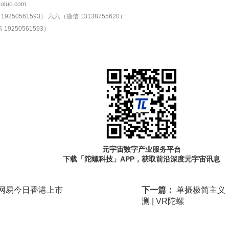
oluo.com
9250561593）
六六（微信 13138755620）
19250561593）
元宇宙数字产业服务平台
下载「陀螺科技」APP，获取前沿深度元宇宙讯息
网易今日香港上市
下一篇：
单摄极简主义！
测 | VR陀螺