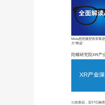
Meta想把微型热管塞
力“降温”
陀螺研究院XR产
11款新品，近57亿融资，