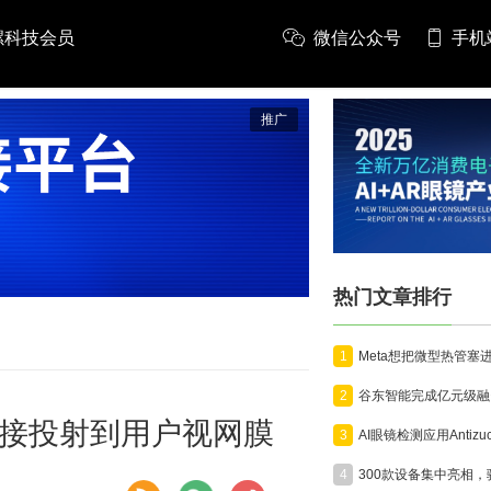
螺科技会员
微信公众号
手机
推广
热门文章排行
1
2
直接投射到用户视网膜
3
4