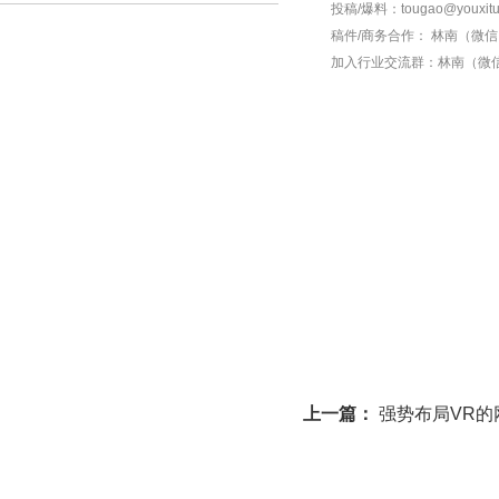
投稿/爆料：tougao@youxitu
稿件/商务合作：
林南（微信 1
加入行业交流群：
林南（微信 
上一篇：
强势布局VR的