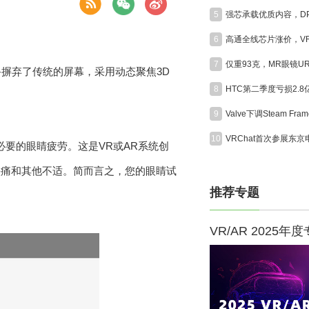
5
6
7
备摒弃了传统的屏幕，采用动态聚焦3D
8
HTC第二季度亏损2.
9
10
必要的眼睛疲劳。这是VR或AR系统创
头痛和其他不适。简而言之，您的眼睛试
推荐专题
VR/AR 2025年