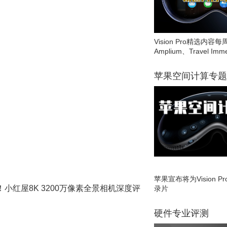
Vision Pro精选内容每
Amplium、Travel Imme
苹果空间计算专题
苹果宣布将为Vision 
小红屋8K 3200万像素全景相机深度评
录片
硬件专业评测