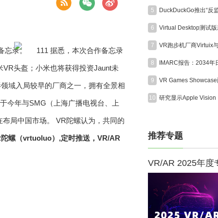
5
6
7
作备忘录。
据悉，本次合作备忘录
8
R头盔；小米也将获得投资Jaunt未
9
摄影领域入局较早的厂商之一，拥有全景相
10
tVR。公司于今年与SMG（上海广播电视台、上
布局中国市场。 VR陀螺认为，共同的
推荐专题
螺（vrtuoluo）,定时推送，VR/AR
VR/AR 2025年