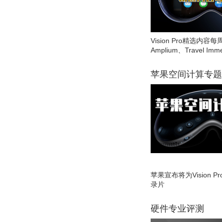
Vision Pro精选内容每
Amplium、Travel Imme
苹果空间计算专题
苹果宣布将为Vision 
录片
硬件专业评测