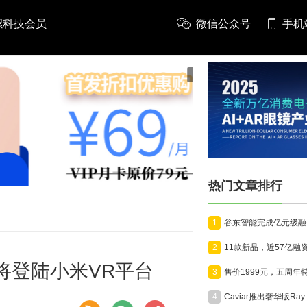
螺科技会员
微信公众号
手机
推广
热门文章排行
1
2
用将登陆小米VR平台
3
4