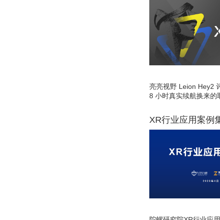
亮亮视野 Leion He
8 小时真实续航换来的
XR行业应用案例
陀螺研究院XR行业应