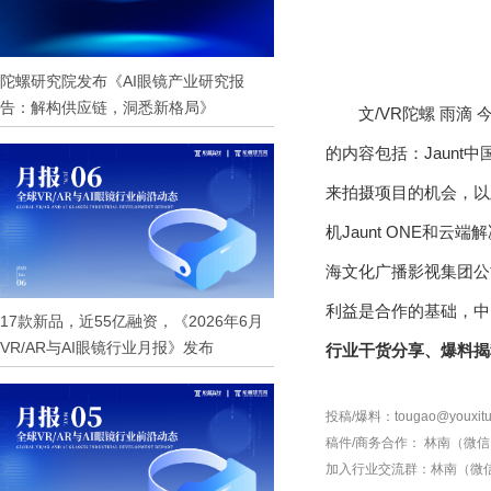
陀螺研究院发布《AI眼镜产业研究报
告：解构供应链，洞悉新格局》
文/VR陀螺 雨滴
的内容包括：Jaunt
来拍摄项目的机会，以
机Jaunt ONE和云端
海文化广播影视集团公
利益是合作的基础，中
17款新品，近55亿融资，《2026年6月
VR/AR与AI眼镜行业月报》发布
行业干货分享、爆料揭
投稿/爆料：tougao@youxitu
稿件/商务合作：
林南（微信 1
加入行业交流群：
林南（微信 