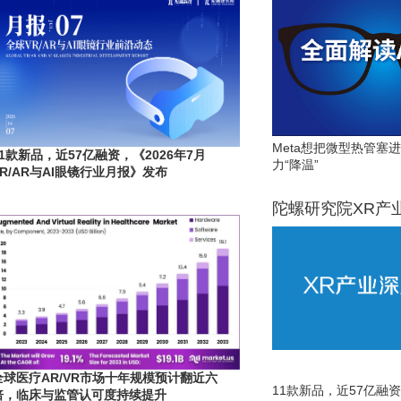
Meta想把微型热管塞
11款新品，近57亿融资，《2026年7月
力“降温”
VR/AR与AI眼镜行业月报》发布
陀螺研究院XR产
全球医疗AR/VR市场十年规模预计翻近六
11款新品，近57亿融资，
倍，临床与监管认可度持续提升