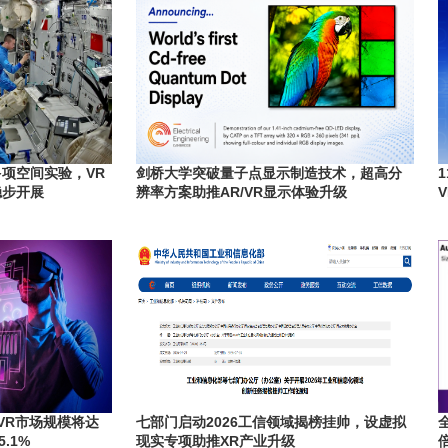
项空间实验，VR
剑桥大学突破量子点显示制造技术，超高分
稳步开展
辨率方案助推AR/VR显示体验升级
本VR市场规模将达
七部门启动2026工信领域揭榜挂帅，设虚拟
.1%
现实专项助推XR产业升级