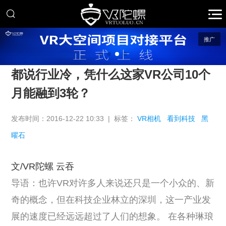
推广
都说行业冷，凭什么这家VR公司10个
月能融到3轮？
发布时间：2016-12-22 10:33 | 标签：
VR相机
看到科技
黑
曜石
文/VR陀螺 云吞
导语：也许VR对许多人来说还只是一个小众的、新
奇的概念，但在科技企业林立的深圳，这一产业发
展的速度已经远远超过了人们的想象。
在各种琳琅