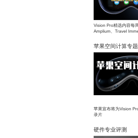
Vision Pro精选内容每
Amplium、Travel Imme
苹果空间计算专题
苹果宣布将为Vision 
录片
硬件专业评测