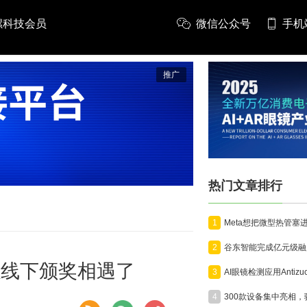
螺科技会员
微信公众号
手机
推广
热门文章排行
1
2
螺线下颁奖相遇了
3
4