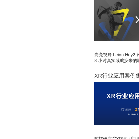
亮亮视野 Leion He
8 小时真实续航换来的
XR行业应用案例
陀螺研究院XR行业应