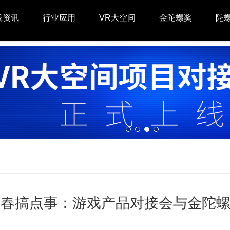
戏资讯
行业应用
VR大空间
金陀螺奖
陀
7开春搞点事：游戏产品对接会与金陀