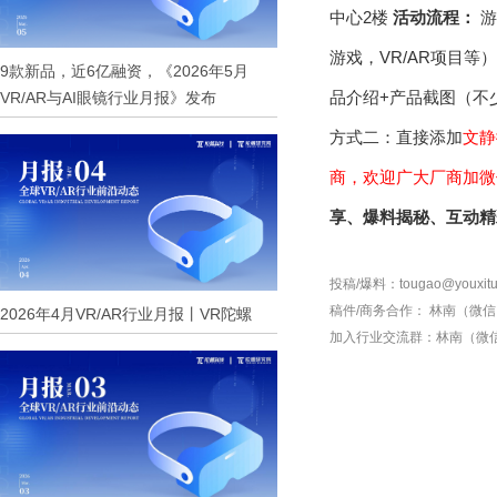
中心2楼
活动流程：
游
游戏，VR/AR项目等）
9款新品，近6亿融资，《2026年5月
品介绍+产品截图（不
VR/AR与AI眼镜行业月报》发布
方式二：直接添加
文静微
商，欢迎广大厂商加微信详
享、爆料揭秘、互动精
投稿/爆料：tougao@youxitu
稿件/商务合作：
林南（微信 1
2026年4月VR/AR行业月报丨VR陀螺
加入行业交流群：
林南（微信 