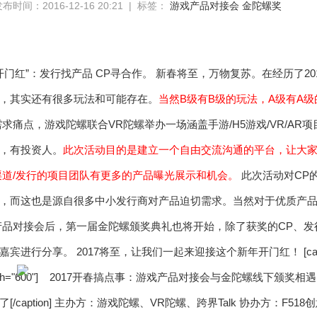
布时间：2016-12-16 20:21 | 标签：
游戏产品对接会
金陀螺奖
“开门红”：发行找产品 CP寻合作。 新春将至，万物复苏。在经历了
，其实还有很多玩法和可能存在。
当然B级有B级的玩法，A级有A
求痛点，游戏陀螺联合VR陀螺举办一场涵盖手游/H5游戏/VR/A
，有投资人。
此次活动目的是建立一个自由交流沟通的平台，让大
渠道/发行的项目团队有更多的产品曝光展示和机会。
此次活动对CP
，而这也是源自很多中小发行商对产品迫切需求。当然对于优质产
产品对接会后，第一届金陀螺颁奖典礼也将开始，除了获奖的CP、
行分享。 2017将至，让我们一起来迎接这个新年开门红！ [caption id=
th="600"]
/caption] 主办方：游戏陀螺、VR陀螺、跨界Talk 协办方：F51