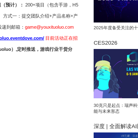
模（预计）：
200+项目（包含手游，H5
 方式一：提交团队介绍+产品名称+产
投递到邮箱：
game@youxituoluo.com
2025年度备受关注的十
tuoluo.eventdove.com/
目前活动正在招
CES2026
uoluo）,定时推送，游戏行业干货分
30克只是起点：瑞声科
能与未来形态
深度 | 全面解读A