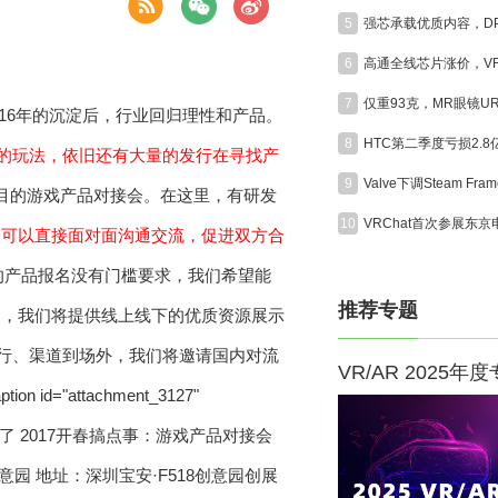
5
6
7
2016年的沉淀后，行业回归理性和产品。
8
HTC第二季度亏损2.
级的玩法，依旧还有大量的发行在寻找产
9
R项目的游戏产品对接会。在这里，有研发
10
家可以直接面对面沟通交流，促进双方合
的产品报名没有门槛要求，我们希望能
推荐专题
品，我们将提供线上线下的优质资源展示
发行、渠道到场外，我们将邀请国内对流
VR/AR 2025年
"attachment_3127"
2017开春搞点事：游戏产品对接会
8创意园 地址：深圳宝安·F518创意园创展