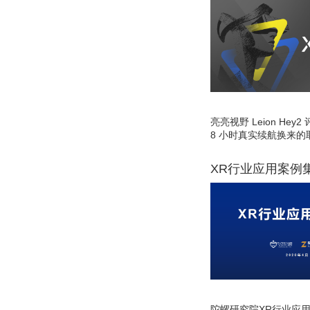
亮亮视野 Leion He
8 小时真实续航换来的
XR行业应用案例
陀螺研究院XR行业应