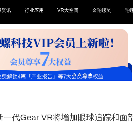
戏资讯
行业应用
VR大空间
金陀螺奖
陀
新一代Gear VR将增加眼球追踪和面