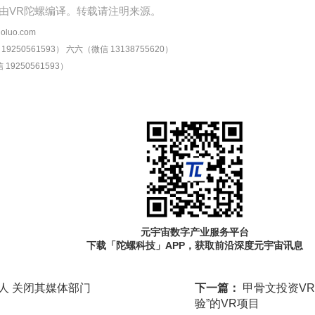
e, 由VR陀螺编译。转载请注明来源。
oluo.com
9250561593）
六六（微信 13138755620）
19250561593）
元宇宙数字产业服务平台
下载「陀螺科技」APP，获取前沿深度元宇宙讯息
00人 关闭其媒体部门
下一篇：
甲骨文投资VR
验”的VR项目