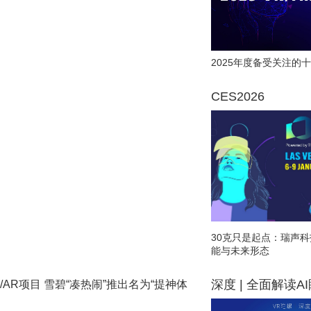
2025年度备受关注的十
CES2026
30克只是起点：瑞声科
能与未来形态
深度 | 全面解读A
/AR项目 雪碧“凑热闹”推出名为“提神体