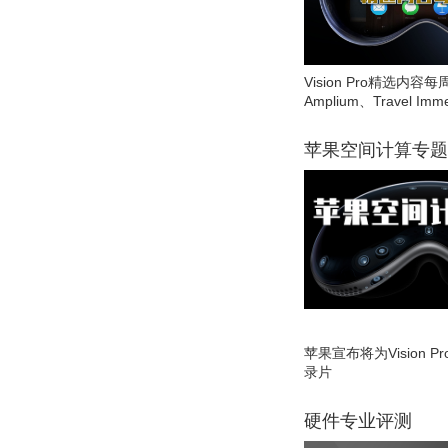
Vision Pro精选内容每
Amplium、Travel Imme
苹果空间计算专题
苹果宣布将为Vision 
录片
硬件专业评测