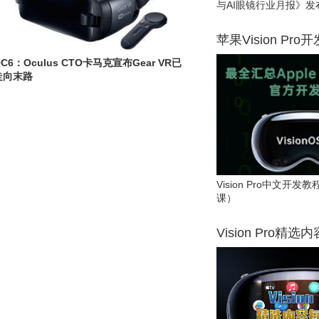
与AI眼镜行业月报》发
苹果Vision Pro
C6：Oculus CTO卡马克宣布Gear VR已
走向末路
Vision Pro中文开
课）
Vision Pro精选