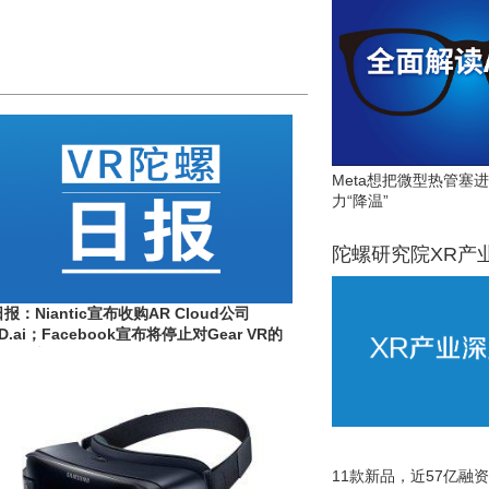
Meta想把微型热管塞
力“降温”
陀螺研究院XR产
报：Niantic宣布收购AR Cloud公司
D.ai；Facebook宣布将停止对Gear VR的
软件更新
11款新品，近57亿融资，