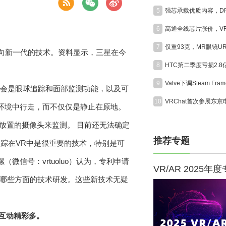
5
6
7
转向新一代的技术。资料显示，三星在今
8
HTC第二季度亏损2.
9
会是眼球追踪和面部监测功能，以及可
10
拟环境中行走，而不仅仅是静止在原地。
内放置的摄像头来监测。 目前还无法确定
推荐专题
踪在VR中是很重要的技术，特别是可
微信号：vrtuoluo）认为，专利申请
VR/AR 2025年
行哪些方面的技术研发。这些新技术无疑
、互动精彩多。