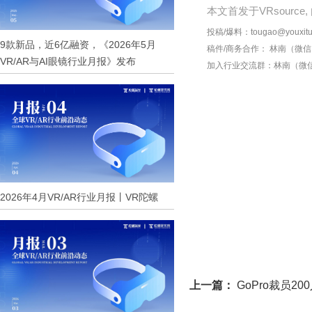
本文首发于VRsourc
投稿/爆料：tougao@youxitu
9款新品，近6亿融资，《2026年5月
稿件/商务合作：
林南（微信 1
VR/AR与AI眼镜行业月报》发布
加入行业交流群：
林南（微信 
2026年4月VR/AR行业月报丨VR陀螺
上一篇：
GoPro裁员2