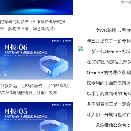
发布时
陀螺研究院发布《AI眼镜产业研究报
告：解构供应链，洞悉新格局》
文/VR陀螺 云
年五月提交了一份专利
在3D范围内定位头部
Gear VR的物理
该专利的中面部表情监
17款新品，近55亿融资，《2026年6月
VR/AR与AI眼镜行业月报》发布
以用于高度精确的“角膜
并不能表明三星一定会
让人们十分期待也许在
关注微信公众号：V