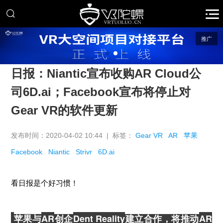
推广
日报：Niantic宣布收购AR Cloud公
司6D.ai；Facebook宣布将停止对
Gear VR的软件更新
发布时间：2020-04-02 10:44 | 标签：
Gear VR
AR
苹果
Facebook
Niantic
Strivr
6D.ai
看日报是个好习惯！
AR
Dent Reality
AR
苹果与
创企
建立合作，将推动