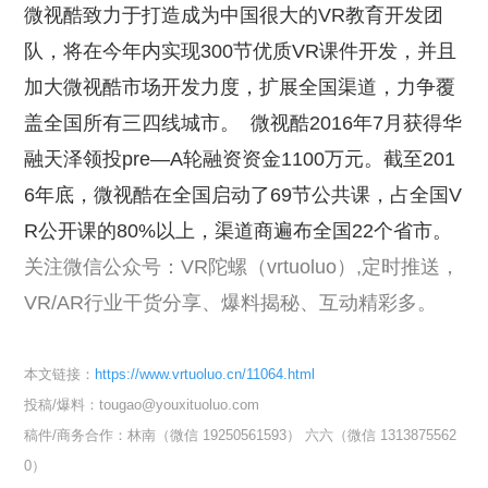
微视酷致力于打造成为中国很大的VR教育开发团
队，将在今年内实现300节优质VR课件开发，并且
加大微视酷市场开发力度，扩展全国渠道，力争覆
盖全国所有三四线城市。
微视酷2016年7月获得华
融天泽领投pre—A轮融资资金1100万元。截至201
6年底，微视酷在全国启动了69节公共课，占全国V
R公开课的80%以上，渠道商遍布全国22个省市。
关注微信公众号：VR陀螺（vrtuoluo）,定时推送，
VR/AR行业干货分享、爆料揭秘、互动精彩多。
本文链接：
https://www.vrtuoluo.cn/11064.html
投稿/爆料：tougao@youxituoluo.com
稿件/商务合作：
林南（微信 19250561593）
六六（微信 1313875562
0）