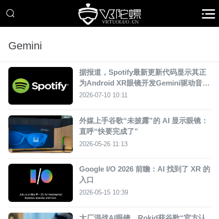
Gemini
据报道，Spotify最新更新代码显示其正
为Android XR眼镜开发Gemini驱动音乐
交互
2026-07-10 10:11
外媒上手谷歌“未披露”的 AI 显示眼镜：
直呼“快要完成了”
2026-05-26 11:13
Google I/O 2026 前瞻：AI 找到了 XR 的
入口
2026-05-15 10:39
大厂混战AI眼镜，Rokid获谷歌“官方认