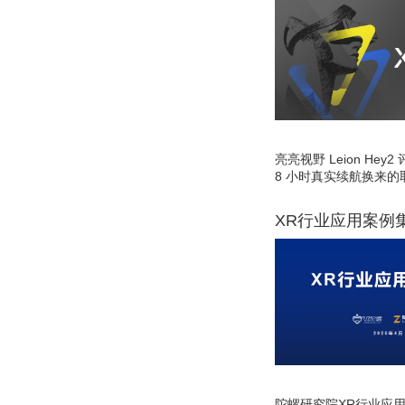
亮亮视野 Leion He
8 小时真实续航换来的
XR行业应用案例
陀螺研究院XR行业应