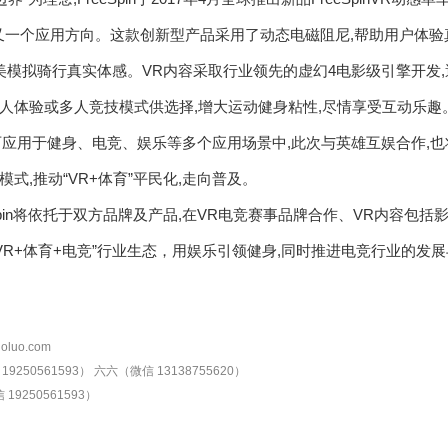
又一个应用方向。这款创新型产品采用了动态电磁阻尼,帮助用户体验
完美模拟骑行真实体感。VR内容采取行业领先的虚幻4电影级引擎开发
人体验或多人竞技模式供选择,增大运动健身粘性,尽情享受互动乐趣
R单车可应用于健身、电竞、娱乐等多个应用场景中,此次与英雄互娱合作
式,推动“VR+体育”平民化,走向普及。
Spin将依托于双方品牌及产品,在VR电竞赛事品牌合作、VR内容包
VR+体育+电竞”行业生态，用娱乐引领健身,同时推进电竞行业的发
oluo.com
9250561593）
六六（微信 13138755620）
19250561593）