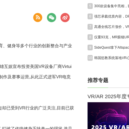
5
6
7
8
竞、体育、健身等多个行业的创新整合与产业
9
10
互娱宣布投资美国VR设备厂商Virtui
内容制作及赛事运营,从此正式进军VR电竞
推荐专题
VR/AR 2025年
间虽短却已受到VR行业的广泛关注,目前已获
动感单车,打破了传统健身乏味单一的现状,并且