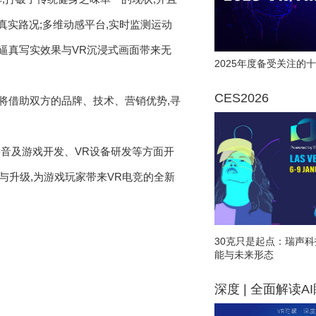
真实路况;多维动感平台,实时监测运动
,逼真写实效果与VR沉浸式画面带来无
2025年度备受关注的十
。
CES2026
,也将借助双方的品牌、技术、营销优势,寻
括影音及游戏开发、VR设备研发等方面开
展与升级,为游戏玩家带来VR电竞的全新
30克只是起点：瑞声科
能与未来形态
深度 | 全面解读A