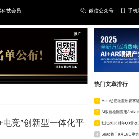
螺科技会员
微信公众号
手机
推广
热门文章排行
1
2
身+电竞”创新型一体化平
3
4