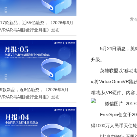
发布
17款新品，近55亿融资，《2026年6月
VR/AR与AI眼镜行业月报》发布
5月24日消息，英
升级。
英雄联盟以“移动电
x,将VirtuixOm
9款新品，近6亿融资，《2026年5月
领域,从VR硬件、内
VR/AR与AI眼镜行业月报》发布
FreeSpin创
得1000万人民币天使
以“自由骑行,无限边