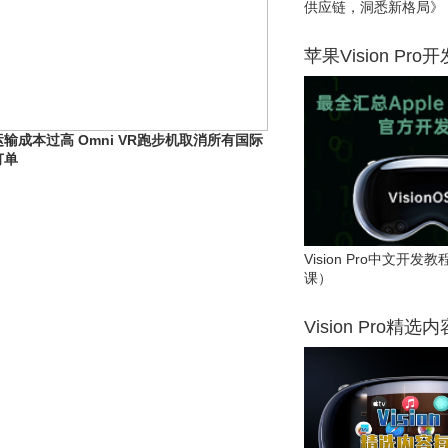
供应链，洞悉新格局》
苹果Vision Pro
运输成本过高 Omni VR跑步机取消所有国际
订单
Vision Pro中文开
课）
Vision Pro精选