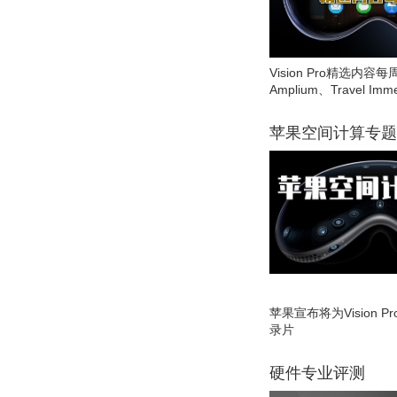
Vision Pro精选内容每
Amplium、Travel Imme
苹果空间计算专题
苹果宣布将为Vision 
录片
硬件专业评测