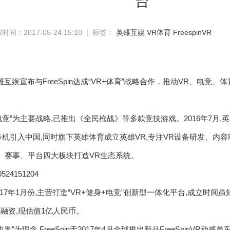
台
时间：2017-05-24 15:10 | 标签：
英雄互娱
VR体育
FreespinVR
雄互娱宣布与FreeSpin达成“VR+体育”战略合作，推动VR、电
竞”为主要战略,已推出《全民枪战》等多款竞技游戏。2016年7月,英雄
niVR跑步机引入中国,同时旗下英雄体育成立英雄VR,专注VR设备研发、
容、赛事、平台四大板块打造VR生态系统。
立于2017年1月份,主营打造“VR+健身+电竞”创新型一体化平台,成立时
轮融资,现估值1亿人民币。
界”为理念,FreeSpin于2017年4月全球推出新品FreeSpinVR