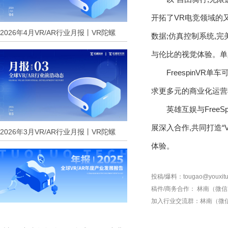
开拓了VR电竞领域的
2026年4月VR/AR行业月报丨VR陀螺
数据;仿真控制系统,
与伦比的视觉体验。单
FreespinV
求更多元的商业化运营模
英雄互娱与Free
展深入合作,共同打造“
2026年3月VR/AR行业月报丨VR陀螺
体验。
投稿/爆料：tougao@youxitu
稿件/商务合作：
林南（微信 1
加入行业交流群：
林南（微信 