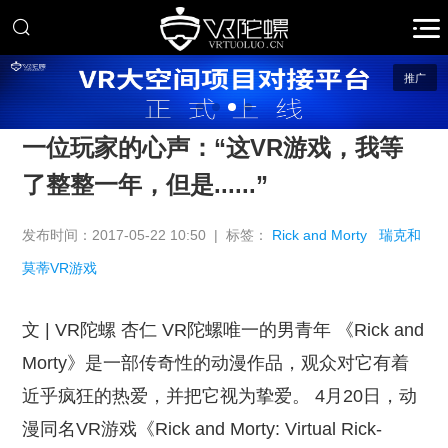
推广
一位玩家的心声：“这VR游戏，我等
了整整一年，但是......”
发布时间：2017-05-22 10:50 | 标签：
Rick and Morty
瑞克和
莫蒂VR游戏
文 | VR陀螺 杏仁 VR陀螺唯一的男青年 《Rick and
Morty》是一部传奇性的动漫作品，观众对它有着
近乎疯狂的热爱，并把它视为挚爱。 4月20日，动
漫同名VR游戏《Rick and Morty: Virtual Rick-