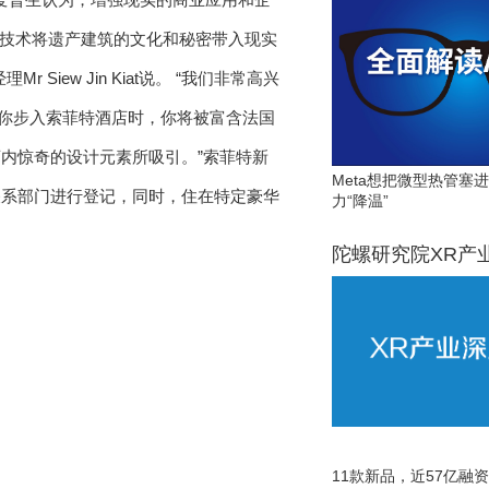
的技术将遗产建筑的文化和秘密带入现实
ew Jin Kiat说。 “我们非常高兴
，当你步入索菲特酒店时，你将被富含法国
内惊奇的设计元素所吸引。”索菲特新
Meta想把微型热管塞
顾客关系部门进行登记，同时，住在特定豪华
力“降温”
陀螺研究院XR产
11款新品，近57亿融资，