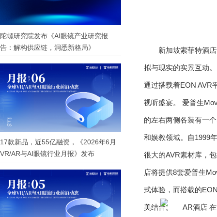
陀螺研究院发布《AI眼镜产业研究报
告：解构供应链，洞悉新格局》
新加坡索菲特酒店
拟与现实的实景互动。 此
通过搭载着EON AV
视听盛宴。 爱普生Mo
的左右两侧各装有一个S
和娱教领域。自199
17款新品，近55亿融资，《2026年6月
VR/AR与AI眼镜行业月报》发布
很大的AVR素材库，包
店将提供8套爱普生Mo
式体验，而搭载的EON
美结合。
在