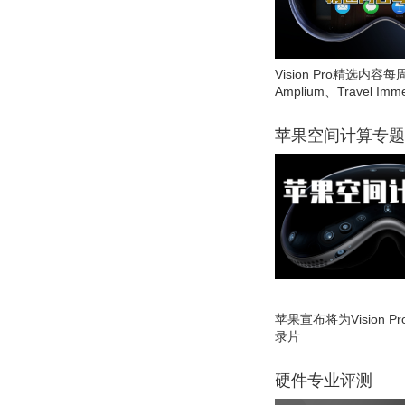
Vision Pro精选内容每
Amplium、Travel Imme
苹果空间计算专题
苹果宣布将为Vision 
录片
硬件专业评测