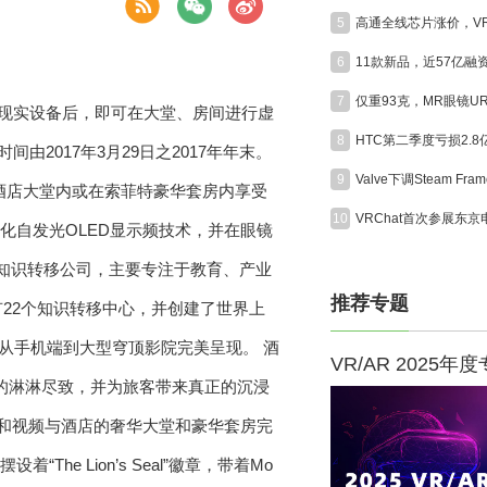
5
6
7
强现实设备后，即可在大堂、房间进行虚
8
HTC第二季度亏损2.
间由2017年3月29日之2017年年末。
9
华精品酒店大堂内或在索菲特豪华套房内享受
10
用硅化自发光OLED显示频技术，并在眼镜
强现实知识转移公司，主要专注于教育、产业
推荐专题
有22个知识转移中心，并创建了世界上
现内容从手机端到大型穹顶影院完美呈现。 酒
VR/AR 2025年
展示的淋淋尽致，并为旅客带来真正的沉浸
信息和视频与酒店的奢华大堂和豪华套房完
The Lion’s Seal”徽章，带着Mo