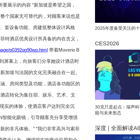
景及所要展示的内容 “新加坡是希望之国，
是整个国家无可替代的，对顾客来说也是
装饰、套设备功能、房建筑整体设计风格
2025年度备受关注的十
索菲特酒店优美设计所具备的内在含义，
CES2026
/page/p0392qg90wp.html
带着Moverio B
le回到屏幕上，向旅客们分享她设计酒店时
将新加坡与法国的文化完美融合在一起。
内涵、房间类型及功能，酒店各功能区的
将酒店转化为集住宿、娱乐、艺术、文
强现实的体验，使酒店客户达到完全沉
30克只是起点：瑞声科
能与未来形态
通过EON智能化眼镜，引导顾客充分享受增强
深度 | 全面解读A
的非凡体验。” “我们非常高兴与索菲
验。爱普生认为，增强现实的商业应用和企