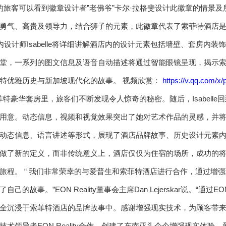
0智能眼镜的旅客可以看到徽章设计者”老佛爷”卡尔·拉格斐设计此徽章的情
勇气、高贵及领导力，结合狮子的元素，此徽章代表了索菲特酒店
内设计师Isabelle将详细讲解酒店内的设计元素包括墙壁、套房内
堂，一系列的图文信息及语音自动描述将通过智能眼镜呈现，揭示
特优雅历史与新加坡现代化的故事。 视频欣赏：
https://v.qq.com/x
索菲特豪华套房里，旅客们不断发现令人惊奇的秘密。随后，Isabel
用意。动态信息，视频和视觉效果突出了她对艺术作品的灵感，并
动态信息、语言讲述等形式，展现了酒店品牌故事、历史设计元素
做了新的定义，而非传统意义上，酒店仅仅为住宿的场所，成功的
旅程。 “ 我们非常荣幸的与爱普生和索菲特酒店进行合作，通过增
己的故事。”EON Reality董事会主席Dan Lejerskar说。“
全沉浸于索菲特酒店的品牌故事中。感谢增强现实技术，为顾客带来新
术领导者EON Reality合作，创建了东南亚头个个增强现实体