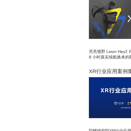
亮亮视野 Leion He
8 小时真实续航换来的
XR行业应用案例
陀螺研究院XR行业应