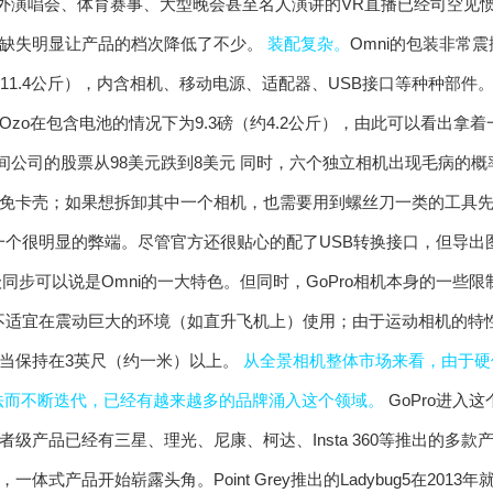
外演唱会、体育赛事、大型晚会甚至名人演讲的VR直播已经司空见
全缺失明显让产品的档次降低了不少。
装配复杂。
Omni的包装非常
11.4公斤），内含相机、移动电源、适配器、USB接口等种种部件。
zo在包含电池的情况下为9.3磅（约4.2公斤），由此可以看出拿着
同时，六个独立相机出现毛病的概
免卡壳；如果想拆卸其中一个相机，也需要用到螺丝刀一类的工具
备一个很明显的弊端。尽管官方还很贴心的配了USB转换接口，但导
级同步可以说是Omni的一大特色。但同时，GoPro相机本身的一些限
，不适宜在震动巨大的环境（如直升飞机上）使用；由于运动相机的特性
当保持在3英尺（约一米）以上。
从全景相机整体市场来看，由于硬
接算法而不断迭代，已经有越来越多的品牌涌入这个领域。
GoPro进入
者级产品已经有三星、理光、尼康、柯达、Insta 360等推出的多
体式产品开始崭露头角。Point Grey推出的Ladybug5在2013