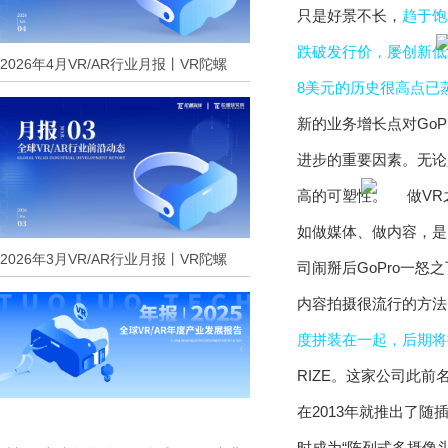
只是好景不长，
趋于饱
跌破发行价，屡创新低
2026年4月VR/AR行业月报丨VR陀螺
8美元的历史很高点已蒸
新的业务增长点对GoP
进步的重要因素。无论
高的可塑性。
如做媒体、做内容，是
2026年3月VR/AR行业月报丨VR陀螺
司闹掰后GoPro一
内容拍摄很流行的方法
度拼装在一起，后期将
RIZE。这家公司此前名
在2013年就推出了随
时成为“阵列式多摄像