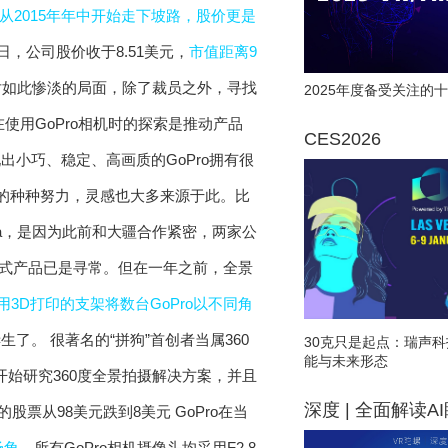
从2015年年中开始走下坡路，股价更是
日，公司股价收于8.51美元，
市值距离9
如此惨淡的局面，除了裁员之外，寻找
2025年度备受关注的十
在使用GoPro相机时的探索是推动产品
CES2026
小巧、稳定、高画质的GoPro拥有很
的种种努力，灵感也大多来源于此。比
ma，是因为此前和大疆合作紧密，两家公
一体式产品已是寻常。但在一年之前，全景
用3D打印的支架将数台GoPro以不同角
了。 很著名的“拼狗”首创者当属360
30克只是起点：瑞声科
能与未来形态
2年就开始研究360度全景拍摄解决方案，并且
深度 | 全面解读A
GoPro在当
场角。
所有GoPro相机摄像头均采用F2.8