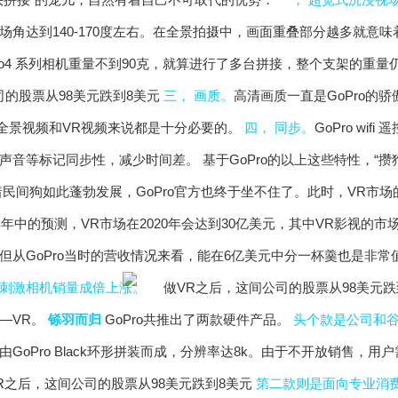
场角达到140-170度左右。在全景拍摄中，画面重叠部分越多就意
ro4 系列相机重量不到90克，就算进行了多台拼接，整个支架的重
三， 画质。
高清画质一直是GoPro的骄傲，H
对全景视频和VR视频来说都是十分必要的。
四， 同步。
GoPro wi
音等标记同步性，减少时间差。 基于GoPro的以上这些特性，“攒狗
着民间狗如此蓬勃发展，GoPro官方也终于坐不住了。此时，VR市
l在2015年年中的预测，VR市场在2020年会达到30亿美元，其中VR影
但从GoPro当时的营收情况来看，能在6亿美元中分一杯羹也是非常
刺激相机销量成倍上涨。
—VR。
铩羽而归
GoPro共推出了两款硬件产品。
头个款是公司和谷歌
y由GoPro Black环形拼装而成，分辨率达8k。由于不开放销售，用
第二款则是面向专业消费者