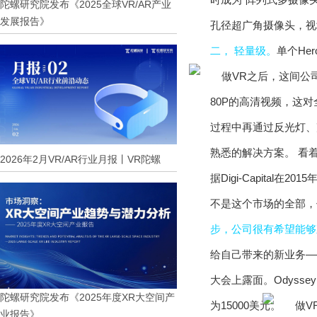
陀螺研究院发布《2025全球VR/AR产业
发展报告》
孔径超广角摄像头，视
二， 轻量级。
单个He
80P的高清视频，这
过程中再通过反光灯、声
熟悉的解决方案。 看
2026年2月VR/AR行业月报丨VR陀螺
据Digi-Capita
不是这个市场的全部，
步，公司很有希望能够
给自己带来的新业务—
大会上露面。Odysse
陀螺研究院发布《2025年度XR大空间产
为15000美元。
业报告》