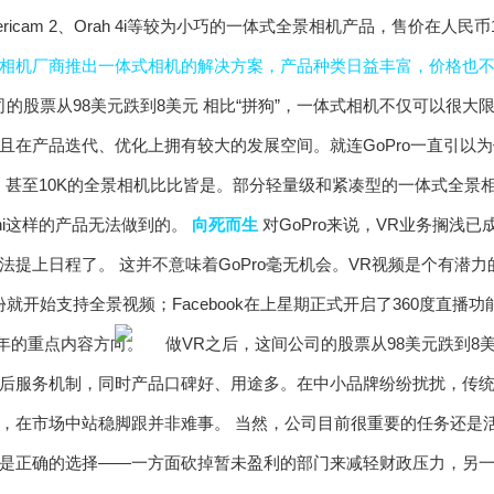
ricam 2、Orah 4i等较为小巧的一体式全景相机产品，售价在人民
相机厂商推出一体式相机的解决方案，产品种类日益丰富，价格也
相比“拼狗”，一体式相机不仅可以很大
且在产品迭代、优化上拥有较大的发展空间。就连GoPro一直引以
K、甚至10K的全景相机比比皆是。部分轻量级和紧凑型的一体式全
ni这样的产品无法做到的。
向死而生
对GoPro来说，VR业务搁浅已
法提上日程了。 这并不意味着GoPro毫无机会。VR视频是个有潜
5年3月份就开始支持全景视频；Facebook在上星期正式开启了360度
今年的重点内容方向。
后服务机制，同时产品口碑好、用途多。在中小品牌纷纷扰扰，传统大
，在市场中站稳脚跟并非难事。 当然，公司目前很重要的任务还是
是正确的选择——一方面砍掉暂未盈利的部门来减轻财政压力，另