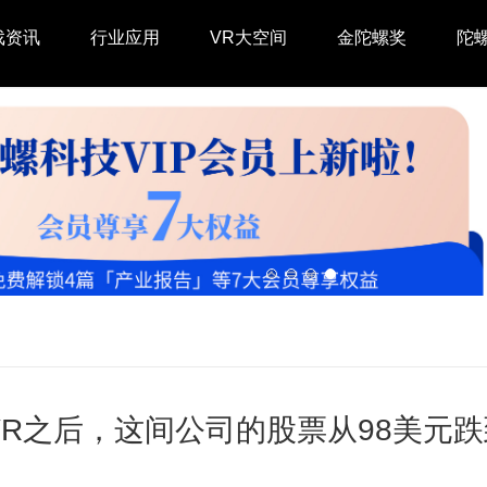
戏资讯
行业应用
VR大空间
金陀螺奖
陀
VR之后，这间公司的股票从98美元跌