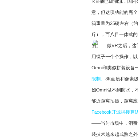
R直播已成潮流，国内
意，但这项功能的完
箱重量为25磅左右（约
斤），而八目一体式的O
的。
用镊子一个个操作，以
Omni和类似拼装设
限制。
8K画质和像素
如Omni做不到防水
够近距离拍摄，距离应
Facebook开源拼
——当时市场中，消费
装技术越来越成熟之外，一