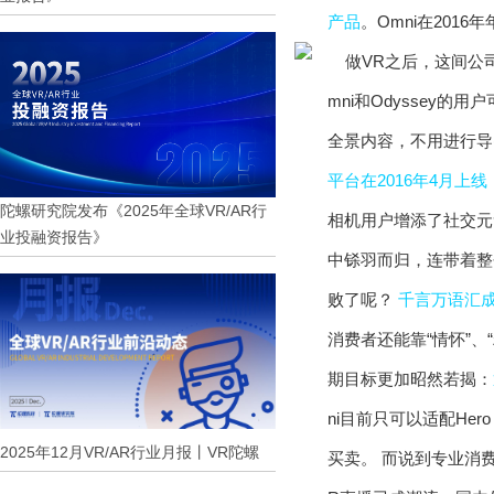
产品
。Omni在2016
mni和Odyssey的用
全景内容，不用进行导
平台在2016年4月上线
陀螺研究院发布《2025年全球VR/AR行
相机用户增添了社交元
业投融资报告》
中铩羽而归，连带着整
败了呢？
千言万语汇
消费者还能靠“情怀”、
期目标更加昭然若揭：
ni目前只可以适配Hero 
2025年12月VR/AR行业月报丨VR陀螺
买卖。 而说到专业消费