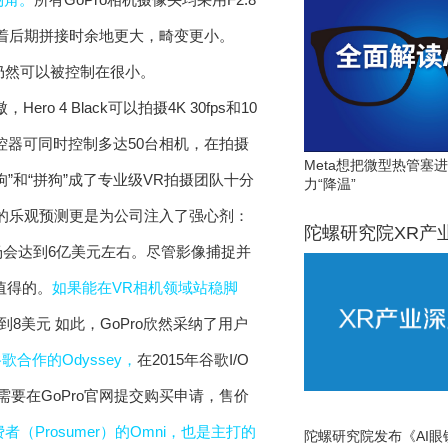
味着后期拼接时余地更大，畸变更小。
量仍然可以被控制在很小。
ero 4 Black可以拍摄4K 30fps和10
fi 遥控器可同时控制多达50台相机，在拍摄
Meta想把微型热管塞
”和“拼狗”成了专业级VR拍摄团队十分
力“降温”
场的乐观预测更是为公司注入了强心剂：
陀螺研究院XR产
视的市场会达到6亿美元左右。尽管影像捕捉并
值得的。
如果能在VR相机领域站稳脚
如此，GoPro欣然采纳了用户
合作的Odyssey，
在2015年谷歌I/O
户需要在GoPro官网提交购买申请，售价
（Prosumer）的Omni，也是主打的
陀螺研究院发布《AI