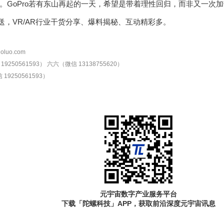
。GoPro若有东山再起的一天，希望是带着理性回归，而非又一次加
定时推送，VR/AR行业干货分享、爆料揭秘、互动精彩多。
oluo.com
9250561593）
六六（微信 13138755620）
19250561593）
元宇宙数字产业服务平台
下载「陀螺科技」APP，获取前沿深度元宇宙讯息