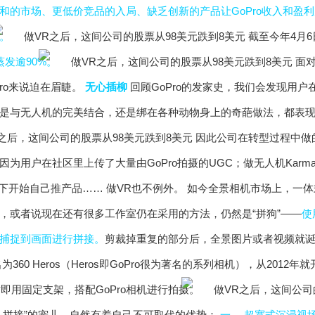
和的市场、更低价竞品的入局、缺乏创新的产品让GoPro收入和盈利
。
截至今年4月6
发逾90%。
面对
ro来说迫在眉睫。
无心插柳
回顾GoPro的发家史，我们会发现用户
是与无人机的完美结合，还是绑在各种动物身上的奇葩做法，都表现出
因此公司在转型过程中做
因为用户在社区里上传了大量由GoPro拍摄的UGC；做无人机Kar
怒之下开始自己推产品…… 做VR也不例外。 如今全景相机市场上，
，或者说现在还有很多工作室仍在采用的方法，仍然是“拼狗”——
使
捕捉到画面进行拼接。
剪裁掉重复的部分后，全景图片或者视频就诞生
为360 Heros（Heros即GoPro很为著名的系列相机），从201
插即用固定支架，搭配GoPro相机进行拍摄。
头拼接”的宠儿，自然有着自己不可取代的优势：
一， 超宽式沉浸视