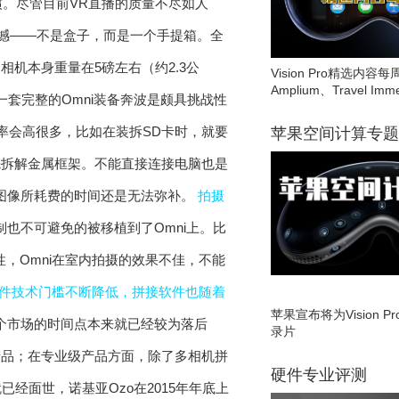
惯。尽管目前VR直播的质量不尽如人
震撼——不是盒子，而是一个手提箱。全
相机本身重量在5磅左右（约2.3公
Vision Pro精选内容每
Amplium、Travel Imme
一套完整的Omni装备奔波是颇具挑战性
率会高很多，比如在装拆SD卡时，就要
苹果空间计算专题
先拆解金属框架。不能直接连接电脑也是
出图像所耗费的时间还是无法弥补。
拍摄
制也不可避免的被移植到了Omni上。比
，Omni在室内拍摄的效果不佳，不能
件技术门槛不断降低，拼接软件也随着
苹果宣布将为Vision 
这个市场的时间点本来就已经较为落后
录片
款产品；在专业级产品方面，除了多相机拼
硬件专业评测
年就已经面世，诺基亚Ozo在2015年年底上