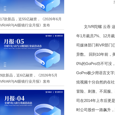
17款新品，近55亿融资，《2026年6月
VR/AR与AI眼镜行业月报》发布
文/VR陀螺 云
年1月裁员7%、12月
司媒体部门和VR部门已
异数。 回到10年前，
0%的GoPro功不可没
GoPro极少用语言
9款新品，近6亿融资，《2026年5月
VR/AR与AI眼镜行业月报》发布
炫视频十分自然的在社交网
冒险、刺激、不屈服
司在2014年上市后更
时公司股价一路飙升，