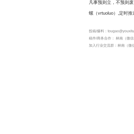
凡事预则立，不预则废
螺（vrtuoluo）,
投稿/爆料：tougao@youxitu
稿件/商务合作：
林南（微信 1
加入行业交流群：
林南（微信 