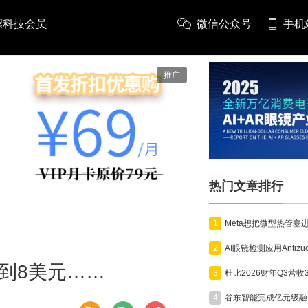
螺科技会员
微信公众号
手机
推广
热门文章排行
1
2
到8美元……
3
4