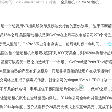
发布时间：2017-04-10 14:21 | 标签：
全景相机
GoPro
VR相机
吞 这是一个想要用VR拯救股价却反跌破发行价的悲伤故事。 迫于不断萎
裁员15%之后,美国运动相机品牌GoPro在上月再次削减公司270个
“无人监管”，GoPro VR业务名存实亡，前后耗时仅一年时间。
一念
美国的整个运动相机市场规模还不到1000万美金，到2020年则预计超
，甚至可以说凭一己之力造就了一个市场。 GoPro就是Peter Thie
文字来渲染自己的产品有多么很秀，而是非常直接的让用户在极限运动
络上形成了病毒式传播。就像公司的slogan “Be a HERO（做
、不平凡的代名词，牢牢抓住了极限运动热爱者的心。
是让运动相机概念在全球范围内爆红。2014年公司全年出货量达到38
到2014年年底，股价从发行价24美元火箭式上涨至98美元，完成