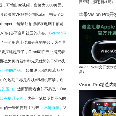
供应链，洞悉新格局》
而成，可输出8k视频，售价为5000美元。
苹果Vision Pro
布收购法国VR软件公司Kolor，购买了O
ni Importer能够让拍摄者在电脑中预览
立VR内容平台和社区的机会。
GoPro VR
提供了一个用户上传和分享的平台，为全景
要搭建起来了，Omni却在专业消费者
那么为何有着种种先天优势的GoPro失
Vision Pro中文开
不下去的产品。
如果说运动相机市场的
课）
Pro的远期目标是占领VR相机市场，近
Vision Pro精选
佳的压力。
然而消费者也并不愚蠢：Om
却没有提升空间，
这是一笔摆明划不来的
mni的一些硬伤随手拈来：
不能直播。
V