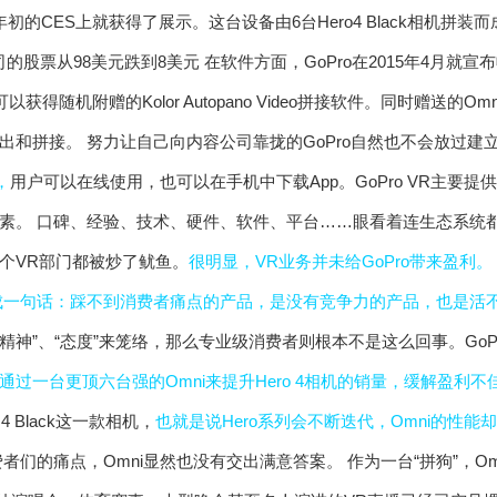
年年初的CES上就获得了展示。这台设备由6台Hero4 Black相机拼装
在软件方面，GoPro在2015年4月就宣
户可以获得随机附赠的Kolor Autopano Video拼接软件。同时赠送的Om
出和拼接。 努力让自己向内容公司靠拢的GoPro自然也不会放过建
，
用户可以在线使用，也可以在手机中下载App。GoPro VR主要
素。 口碑、经验、技术、硬件、软件、平台……眼看着连生态系统都
个VR部门都被炒了鱿鱼。
很明显，VR业务并未给GoPro带来盈利。
成一句话：踩不到消费者痛点的产品，是没有竞争力的产品，也是活
“精神”、“态度”来笼络，那么专业级消费者则根本不是这么回事。Go
通过一台更顶六台强的Omni来提升Hero 4相机的销量，缓解盈利不
4 Black这一款相机，
也就是说Hero系列会不断迭代，Omni的性能
者们的痛点，Omni显然也没有交出满意答案。 作为一台“拼狗”，O