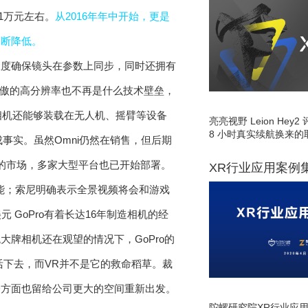
币1万元左右。
从2016年年中开始，更是
不断降低。
限度确保镜头在参数上同步，同时还拥有
为傲的高分辨率也不再是什么技术壁垒，
景相机还能够装载在无人机、摇臂等设备
亮亮视野 Leion He
8 小时真实续航换来的
成事实。虽然Omni仍然在销售，但后期
力的市场，多家大型平台也已开始部署。
XR行业应用案例
直播功能；索尼明确表示全景视频将会和游戏
GoPro有着长达16年制造相机的经
牌相机还在观望的情况下，GoPro的
活下去，而VR并不是它的救命稻草。裁
一方面也留给公司更大的空间重新出发。
陀螺研究院XR行业应