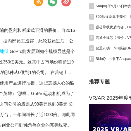
5
6
7
缩的盈利和断崖式下滑的股价，自2016
8
岗位。据内部员工透露，此轮裁员过后，公
9
地狱
GoPro能发展到如今规模显然是个
10
过350亿美元。这其中占市场份额超过9
l所说的那种从0做到1的公司。 在营销上，
推荐专题
中使用产品进行拍摄，这些震撼人心的酷
一个英雄）”那样，GoPro运动相机成为了
VR/AR 2025年
公
4万台，十年间增长了近1000倍。与此同
了从创业公司到独角兽企业的完美蜕变。