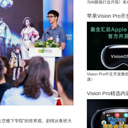
与AI眼镜行业月报》发
苹果Vision Pro
Vision Pro中文开
课）
Vision Pro精选
太空稷下学院”的世界观。剧情从鲁班大