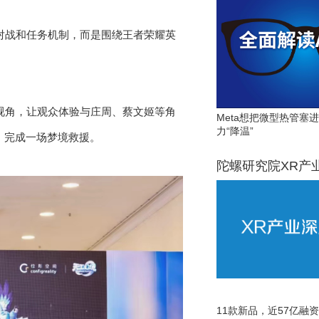
对战和任务机制，而是围绕王者荣耀英
视角，让观众体验与庄周、蔡文姬等角
Meta想把微型热管塞
力“降温”
，完成一场梦境救援。
陀螺研究院XR产
11款新品，近57亿融资，