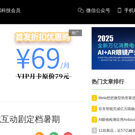
螺科技会员
微信公众号
手机
推广
热门文章排行
1
2
式互动剧定档暑期
3
4