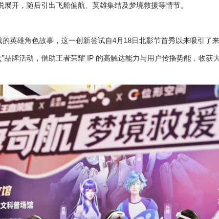
传说展开，随后引出飞船偏航、英雄集结及梦境救援等情节。
戏的英雄角色故事，这一创新尝试自4月18日北影节首秀以来吸引了
盒”品牌活动，借助王者荣耀 IP 的高触达能力与用户传播势能，收获