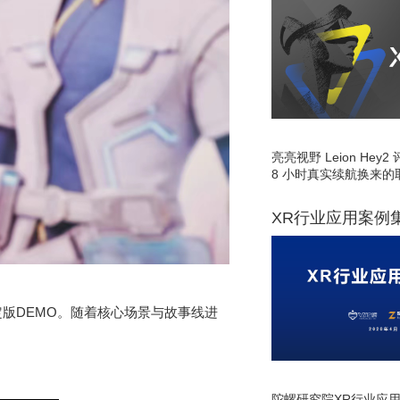
亮亮视野 Leion He
8 小时真实续航换来的
XR行业应用案例
限定版DEMO。随着核心场景与故事线进
陀螺研究院XR行业应