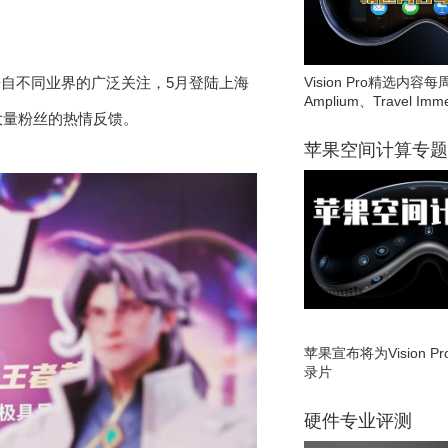
Vision Pro精选内容每
来自不同业界的广泛关注，5月登陆上海
Amplium、Travel Imme
大量粉丝的热情反馈。
苹果空间计算专题
苹果宣布将为Vision 
录片
硬件专业评测