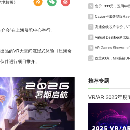
梦境救援》
5
6
7
片推介会”在上海展览中心举行。
8
9
出品的VR大空间沉浸式体验《星海奇
10
作伙伴进行项目推介。
推荐专题
VR/AR 2025年