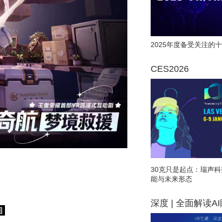
2025年度备受关注的十
CES2026
30克只是起点：瑞声科
能与未来形态
深度 | 全面解读A
间