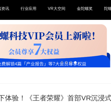
戏资讯
行业应用
VR大空间
金陀螺奖
陀
下体验！《王者荣耀》首部VR沉浸