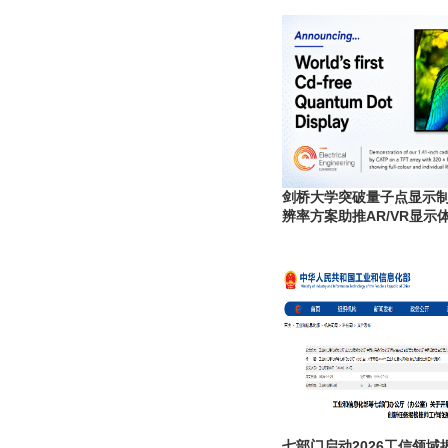
剑桥大学突破量子点显示
辨率方案助推AR/VR显示
七部门启动2026工信领