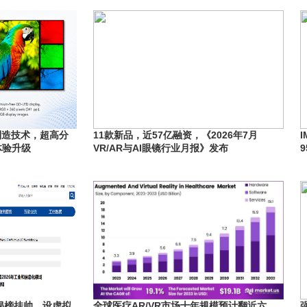
制造技术，超高分
11款新品，近57亿融资，《2026年7月
体验升级
VR/AR与AI眼镜行业月报》发布
域揭榜挂帅，设虚拟
全球医疗AR/VR市场十年规模预计翻近六