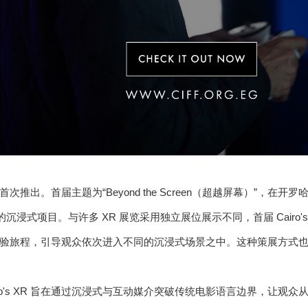
 于去年首次推出。首届主题为“Beyond the Screen（超越屏幕）”，在
的沉浸式项目。与许多 XR 展览采用独立展位展示不同，首届 Cairo'
验旅程，引导观众依次进入不同的沉浸式场景之中。这种策展方式
ro's XR 旨在通过沉浸式与互动媒介突破传统电影语言边界，让观众