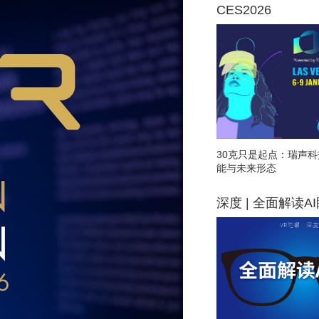
CES2026
30克只是起点：瑞声科
能与未来形态
深度 | 全面解读A