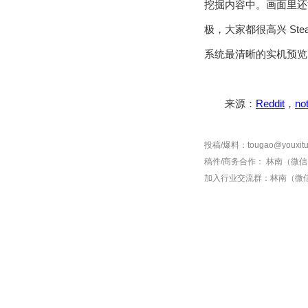
挖掘内容中。画面里还
极，大家都很高兴 Ste
系统最清晰的实机预览
来源：
Reddit
，
no
投稿/爆料：tougao@youxitu
稿件/商务合作：
林南（微信 1
加入行业交流群：
林南（微信 