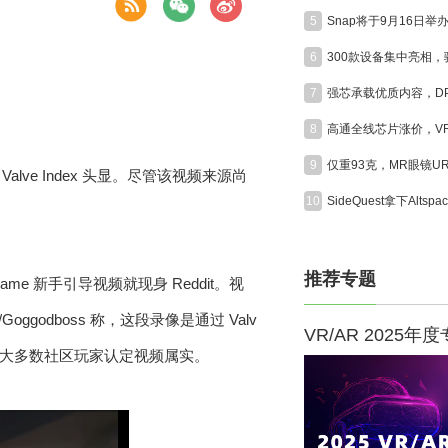
5
6
7
8
9
Valve Index 头显。尽管该视频来源尚
10
推荐专题
Frame 新手引导视频就现身 Reddit。视
odboss 称，这段录像是通过 Valv
VR/AR 2025年
合，绝大多数社区玩家认定视频属实。