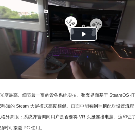
P
l
a
y
V
度最高、细节最丰富的设备系统实拍。整套界面基于 SteamOS 打造，交
家熟知的 Steam 大屏模式高度相似。画面中能看到手柄配对设置
i
格外亮眼：系统弹窗询问用户是否要将 VR 头显连接电脑。这印证了此前
d
时可接驳 PC 使用。