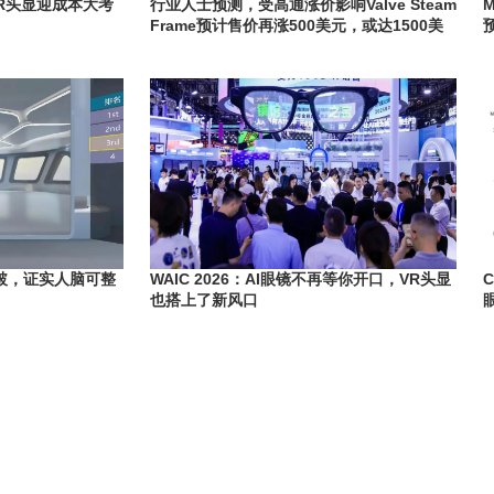
MR头显迎成本大考
行业人士预测，受高通涨价影响Valve Steam
Frame预计售价再涨500美元，或达1500美
元
破，证实人脑可整
WAIC 2026：AI眼镜不再等你开口，VR头显
C
也搭上了新风口