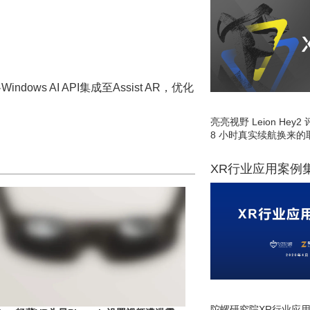
将Windows AI API集成至Assist AR，优化
亮亮视野 Leion He
8 小时真实续航换来的
XR行业应用案例
陀螺研究院XR行业应