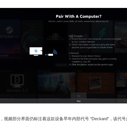
，视频部分界面仍标注着这款设备早年内部代号 “Deckard”，该