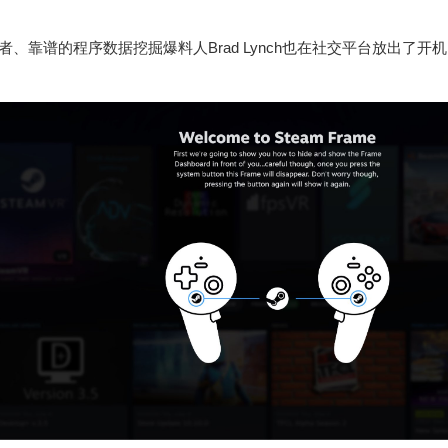
e
o
好者、靠谱的程序数据挖掘爆料人Brad Lynch也在社交平台放出了