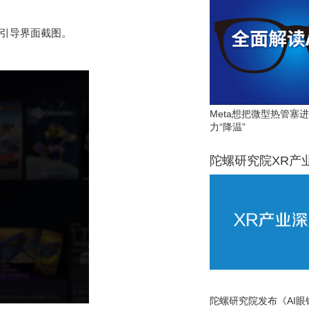
开机引导界面截图。
Meta想把微型热管塞
力“降温”
陀螺研究院XR产
陀螺研究院发布《AI