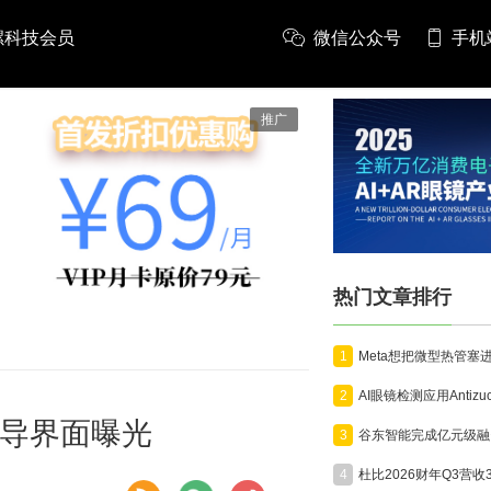
螺科技会员
微信公众号
手机
推广
热门文章排行
1
2
化引导界面曝光
3
4