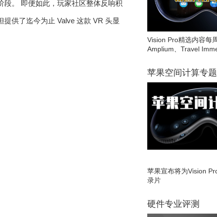
阶段。 即便如此，玩家社区整体反响积
供了迄今为止 Valve 这款 VR 头显
Vision Pro精选内容每
Amplium、Travel Imme
苹果空间计算专题
苹果宣布将为Vision 
录片
硬件专业评测