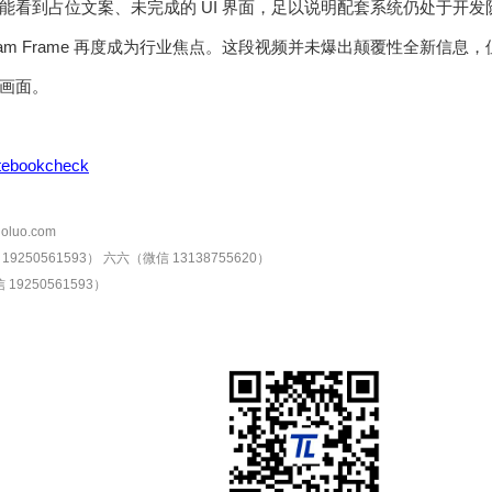
能看到占位文案、未完成的 UI 界面，足以说明配套系统仍处于开发
am Frame 再度成为行业焦点。这段视频并未爆出颠覆性全新信息，但提
画面。
tebookcheck
oluo.com
9250561593）
六六（微信 13138755620）
19250561593）