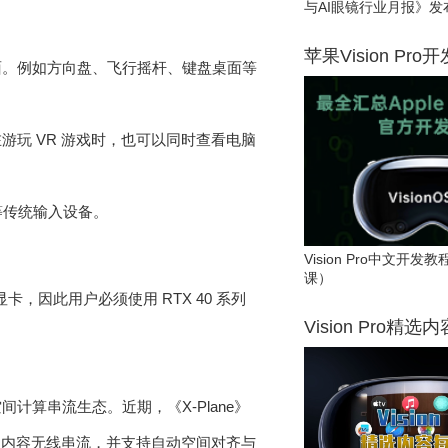
与AI眼镜行业月报》发
苹果Vision Pro
实透视画面。例如方向盘、飞行摇杆、键盘桌面等
用户在游玩 VR 游戏时，也可以同时查看电脑
、手柄等传统输入设备。
Vision Pro中文开
课）
架构显卡，因此用户必须使用 RTX 40 系列
Vision Pro精选
端空间计算串流生态。近期，《X-Plane》
PC VR 内容无线串流，并支持自动空间对齐与