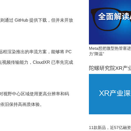
器则通过 GitHub 提供下载，但并未开放
Meta想把微型热管塞
面向 XR 远程渲染推出的串流方案，能够将 PC
力“降温”
注视点视频传输能力，CloudXR 已率先完成
陀螺研究院XR产
仅对视野中心区域使用更高分辨率和码
上依旧保持高画质体验。
11款新品，近57亿融资，