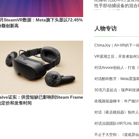
性手部动捕设备的混合
训练一体化平台
5月SteamVR数据：Meta旗下头显以72.45%
份额创新高
人物专访
Valve证实：供货短缺已影响到Steam Frame
的定价和发售时间