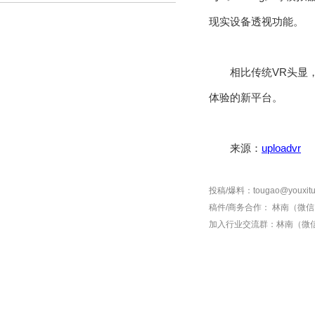
现实设备透视功能。
相比传统VR头显，
体验的新平台。
来源：
uploadvr
投稿/爆料：tougao@youxitu
稿件/商务合作：
林南（微信 1
加入行业交流群：
林南（微信 