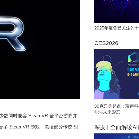
2025年度备受关注的十
CES2026
30克只是起点：瑞声科
能与未来形态
是目前少数同时兼容 SteamVR 全平台游戏并
深度 | 全面解读A
多 SteamVR 游戏，包括部分传统 St