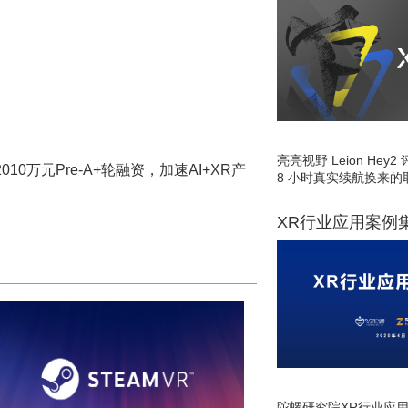
亮亮视野 Leion He
10万元Pre-A+轮融资，加速AI+XR产
8 小时真实续航换来的
XR行业应用案例
陀螺研究院XR行业应