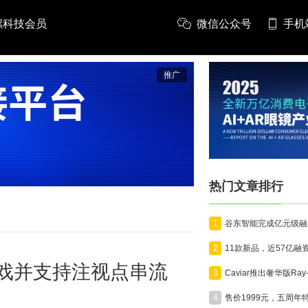
螺科技会员
微信公众号
手机
推广
热门文章排行
1
2
VR游戏并支持注视点串流
3
4