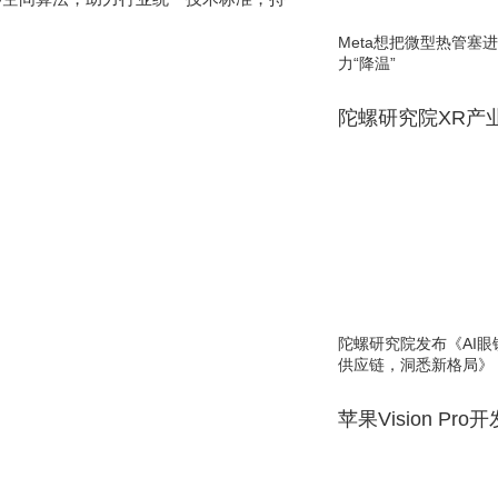
Meta想把微型热管塞
力“降温”
陀螺研究院XR产
陀螺研究院发布《AI
供应链，洞悉新格局》
苹果Vision Pro