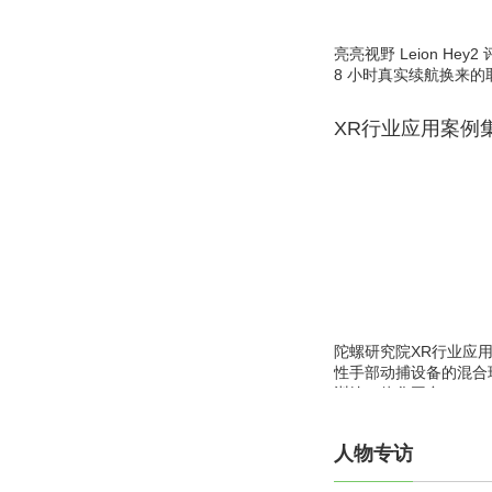
亮亮视野 Leion He
8 小时真实续航换来的
XR行业应用案例
陀螺研究院XR行业应
性手部动捕设备的混合
训练一体化平台
人物专访