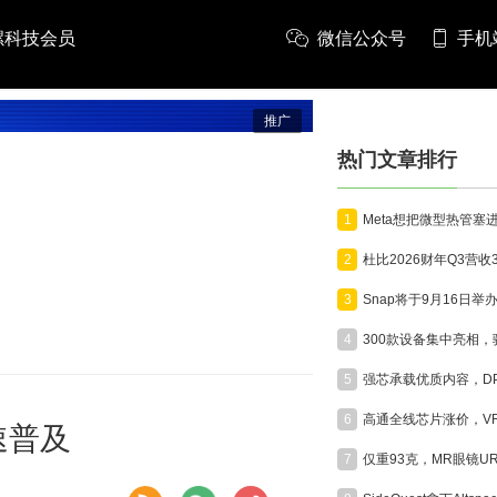
螺科技会员
微信公众号
手机
推广
热门文章排行
1
2
3
4
5
6
速普及
7