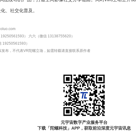
众化、社交化普及。
oluo.com
9250561593）
六六（微信 13138755620）
19250561593）
权发布，不代表VR陀螺立场，如需转载请直接联系原作者
元宇宙数字产业服务平台
下载「陀螺科技」APP，获取前沿深度元宇宙讯息