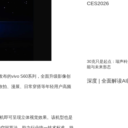
CES2026
30克只是起点：瑞声科
能与未来形态
的vivo S60系列，全面升级影像创
深度 | 全面解读A
适配旅拍、漫展、日常穿搭等年轻用户高频
晃动手机即可呈现立体视觉效果。该机型也是
3D空间算法，助力行业统一技术标准，持